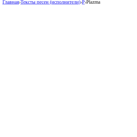
Главная
›
Тексты песен (исполнители)
›
P
›
Plazma