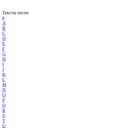
Тексты песен
#
A
B
C
D
E
F
G
H
I
J
K
L
M
N
O
P
Q
R
S
T
U