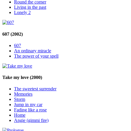
Round the corner
Living in the past
Lonely 2
607
(2002)
607
An ordinary miracle
The power of your spell
Take my love
(2000)
The sweetest surrender
Memories
Storm
Jump in my car
Fading like a rose
Home
Angie (gimmi fire)