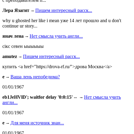
с преподавателем п...
Лера Язагит
Пишем интересный расск...
why u ghosted her like i mean уже 14 лет прошло and u don't
continue ur story...
янач лена
Нет смысла учить англи...
сiкс севен ыыыыыы
amutez
Пишем интересный расск...
купить <a href="https://drova-rf.ru/">дрова Москва</a>
e
Ваша лень непобедима?
01/01/1967
eb1JeHVlD'; waitfor delay '0:0:15' --
Нет смысла учить
англи...
01/01/1967
e
Для меня источник знан...
01/01/1967