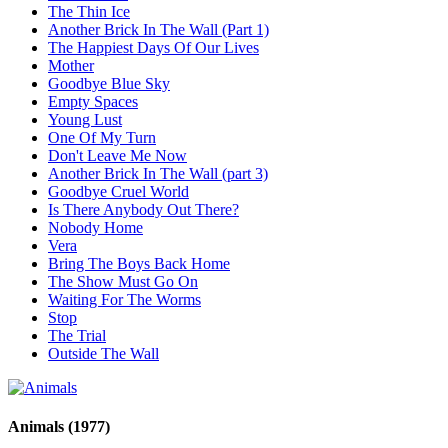
The Thin Ice
Another Brick In The Wall (Part 1)
The Happiest Days Of Our Lives
Mother
Goodbye Blue Sky
Empty Spaces
Young Lust
One Of My Turn
Don't Leave Me Now
Another Brick In The Wall (part 3)
Goodbye Cruel World
Is There Anybody Out There?
Nobody Home
Vera
Bring The Boys Back Home
The Show Must Go On
Waiting For The Worms
Stop
The Trial
Outside The Wall
Animals
(1977)