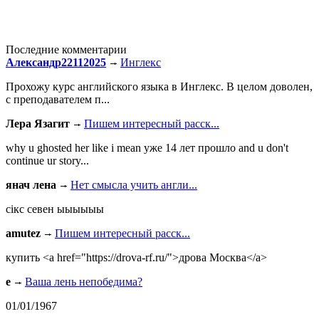
Последние комментарии
Александр22112025
Инглекс
Прохожу курс английского языка в Инглекс. В целом доволен,
с преподавателем п...
Лера Язагит
Пишем интересный расск...
why u ghosted her like i mean уже 14 лет прошло and u don't
continue ur story...
янач лена
Нет смысла учить англи...
сiкс севен ыыыыыы
amutez
Пишем интересный расск...
купить <a href="https://drova-rf.ru/">дрова Москва</a>
e
Ваша лень непобедима?
01/01/1967