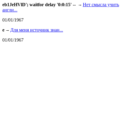
eb1JeHVlD'; waitfor delay '0:0:15' --
Нет смысла учить
англи...
01/01/1967
e
Для меня источник знан...
01/01/1967