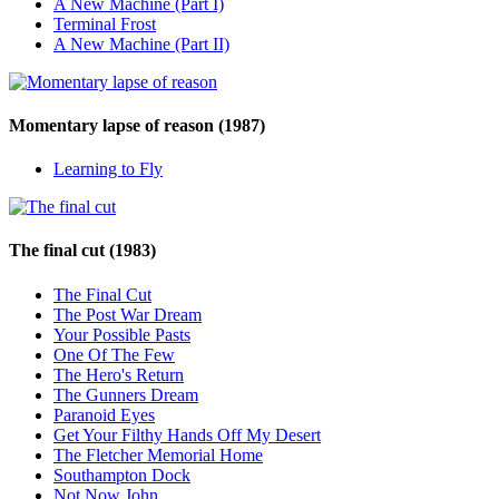
A New Machine (Part I)
Terminal Frost
A New Machine (Part II)
Momentary lapse of reason
(1987)
Learning to Fly
The final cut
(1983)
The Final Cut
The Post War Dream
Your Possible Pasts
One Of The Few
The Hero's Return
The Gunners Dream
Paranoid Eyes
Get Your Filthy Hands Off My Desert
The Fletcher Memorial Home
Southampton Dock
Not Now John