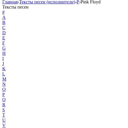
Главная
›
Тексты песен (исполнители)
›
P
›
Pink Floyd
Тексты песен
#
A
B
C
D
E
F
G
H
I
J
K
L
M
N
O
P
Q
R
S
T
U
V