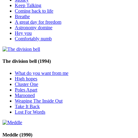
Keep Talking
Coming back to life
Breathe
A great day for freedom
Astronomy domine
Hey you
Comfortably numb
The division bell
(1994)
What do you want from me
High hopes
Cluster One
Poles Apart
Marooned
Weaping The Inside Out
Take It Back
Lost For Words
Meddle
(1990)