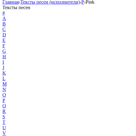
Главная
›
Тексты песен (исполнители)
›
P
›
Pink
Тексты песен
#
A
B
C
D
E
F
G
H
I
J
K
L
M
N
O
P
Q
R
S
T
U
V