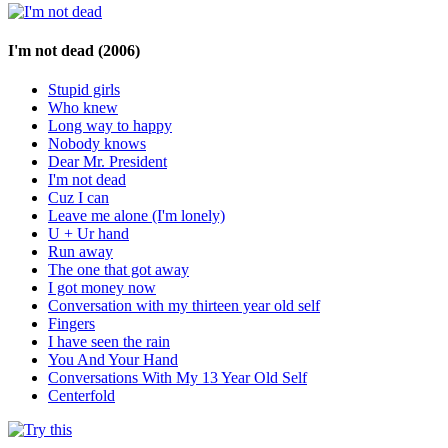
I'm not dead
(2006)
Stupid girls
Who knew
Long way to happy
Nobody knows
Dear Mr. President
I'm not dead
Cuz I can
Leave me alone (I'm lonely)
U + Ur hand
Run away
The one that got away
I got money now
Conversation with my thirteen year old self
Fingers
I have seen the rain
You And Your Hand
Conversations With My 13 Year Old Self
Centerfold