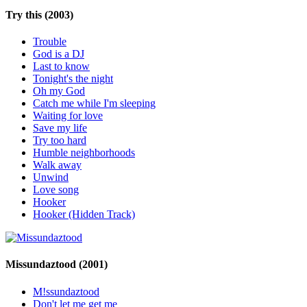
Try this
(2003)
Trouble
God is a DJ
Last to know
Tonight's the night
Oh my God
Catch me while I'm sleeping
Waiting for love
Save my life
Try too hard
Humble neighborhoods
Walk away
Unwind
Love song
Hooker
Hooker (Hidden Track)
Missundaztood
(2001)
M!ssundaztood
Don't let me get me