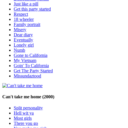
Just like a pill
Get this party started
Respect
18 wheeler
Family portrait
Misery
Dear diary
Eventually
Lonely girl
Numb
Gone to California
My Vietnam
Goin' To California
Get The Party Started
Missundaztood
Can't take me home
(2000)
Split personality
Hell wit ya
Most girls
There you go