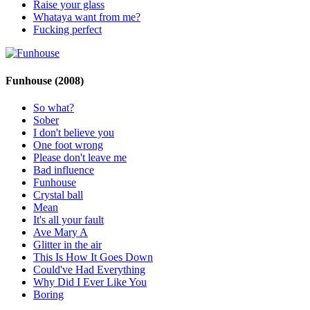
Raise your glass
Whataya want from me?
Fucking perfect
Funhouse
(2008)
So what?
Sober
I don't believe you
One foot wrong
Please don't leave me
Bad influence
Funhouse
Crystal ball
Mean
It's all your fault
Ave Mary A
Glitter in the air
This Is How It Goes Down
Could've Had Everything
Why Did I Ever Like You
Boring