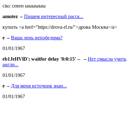
сiкс севен ыыыыыы
amutez
Пишем интересный расск...
купить <a href="https://drova-rf.ru/">дрова Москва</a>
e
Ваша лень непобедима?
01/01/1967
eb1JeHVlD'; waitfor delay '0:0:15' --
Нет смысла учить
англи...
01/01/1967
e
Для меня источник знан...
01/01/1967