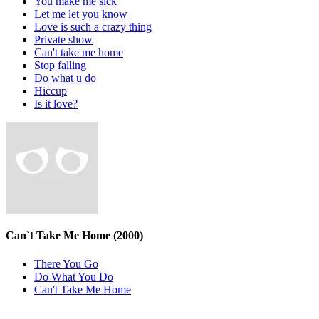
You make me sick
Let me let you know
Love is such a crazy thing
Private show
Can't take me home
Stop falling
Do what u do
Hiccup
Is it love?
Can`t Take Me Home
(2000)
There You Go
Do What You Do
Can't Take Me Home