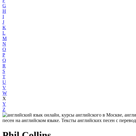
F
G
H
I
J
K
L
M
N
O
P
Q
R
S
T
U
V
W
X
Y
Z
Phil Collins