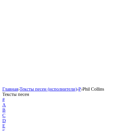
Главная
›
Тексты песен (исполнители)
›
P
›
Phil Collins
Тексты песен
#
A
B
C
D
E