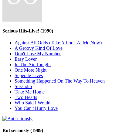
Serious Hits-Live!
(1990)
Against All Odds (Take A Look At Me Now)
A Groovy Kind Of Love
Don't Lose My Number
Easy Lover
In The Air Tonight
One More Night
Seperate Lives
Something Happened On The Way To Heaven
Sussudio
Take Me Home
Two Hearts
Who Said I Would
You Can't Hurry Love
But seriously
(1989)