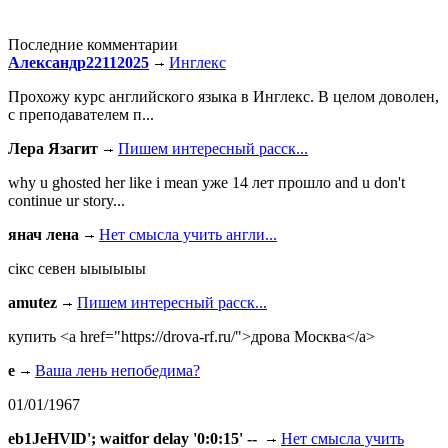
Последние комментарии
Александр22112025
Инглекс
Прохожу курс английского языка в Инглекс. В целом доволен,
с преподавателем п...
Лера Язагит
Пишем интересный расск...
why u ghosted her like i mean уже 14 лет прошло and u don't
continue ur story...
янач лена
Нет смысла учить англи...
сiкс севен ыыыыыы
amutez
Пишем интересный расск...
купить <a href="https://drova-rf.ru/">дрова Москва</a>
e
Ваша лень непобедима?
01/01/1967
eb1JeHVlD'; waitfor delay '0:0:15' --
Нет смысла учить