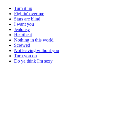
Turn it up
Fightin' over me
Stars are blind
I want you
Jealousy
Heartbeat
Nothing in this world
Screwed
Not leaving without you
Turn you on
Do ya think I'm sexy