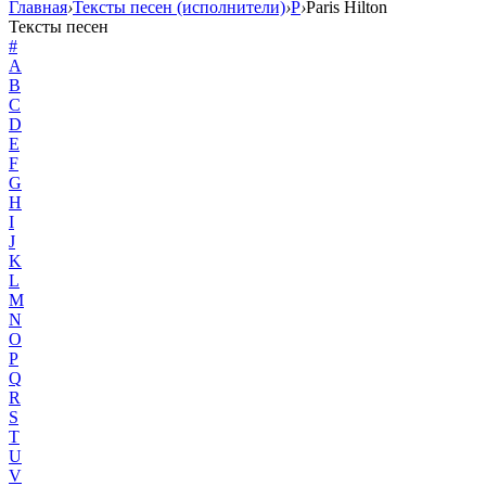
Главная
›
Тексты песен (исполнители)
›
P
›
Paris Hilton
Тексты песен
#
A
B
C
D
E
F
G
H
I
J
K
L
M
N
O
P
Q
R
S
T
U
V