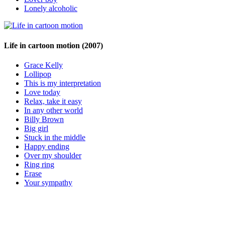
Lonely alcoholic
Life in cartoon motion
(2007)
Grace Kelly
Lollipop
This is my interpretation
Love today
Relax, take it easy
In any other world
Billy Brown
Big girl
Stuck in the middle
Happy ending
Over my shoulder
Ring ring
Erase
Your sympathy