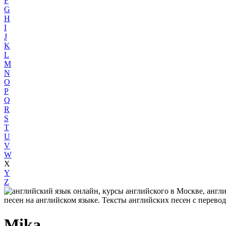
F
G
H
I
J
K
L
M
N
O
P
Q
R
S
T
U
V
W
X
Y
Z
Mika