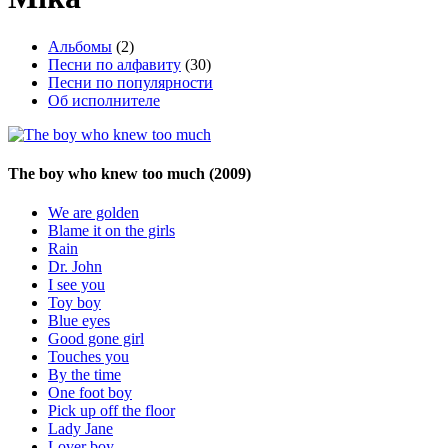
Альбомы
(2)
Песни по алфавиту
(30)
Песни по популярности
Об исполнителе
The boy who knew too much
(2009)
We are golden
Blame it on the girls
Rain
Dr. John
I see you
Toy boy
Blue eyes
Good gone girl
Touches you
By the time
One foot boy
Pick up off the floor
Lady Jane
Lover boy