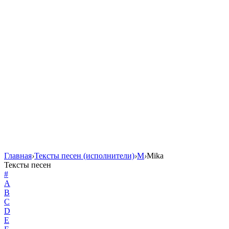
Главная
›
Тексты песен (исполнители)
›
M
›
Mika
Тексты песен
#
A
B
C
D
E