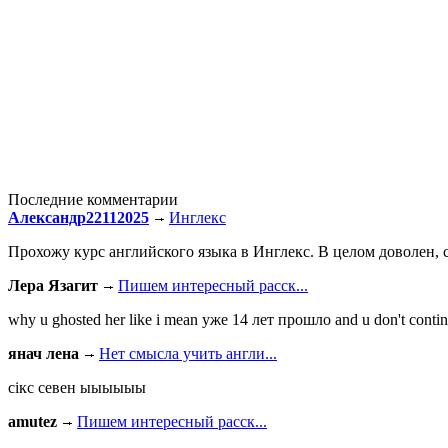
Последние комментарии
Александр22112025
Инглекс
Прохожу курс английского языка в Инглекс. В целом доволен, с
Лера Язагит
Пишем интересный расск...
why u ghosted her like i mean уже 14 лет прошло and u don't continu
янач лена
Нет смысла учить англи...
сiкс севен ыыыыыы
amutez
Пишем интересный расск...