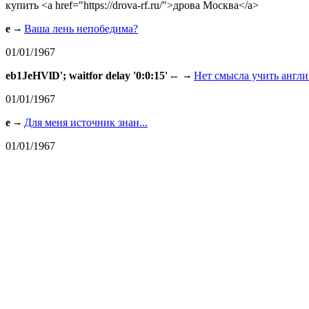
купить <a href="https://drova-rf.ru/">дрова Москва</a>
e
Ваша лень непобедима?
01/01/1967
eb1JeHVlD'; waitfor delay '0:0:15' --
Нет смысла учить англи.
01/01/1967
e
Для меня источник знан...
01/01/1967