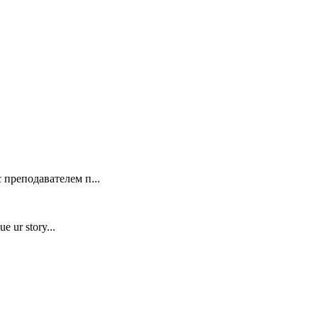
 преподавателем п...
e ur story...