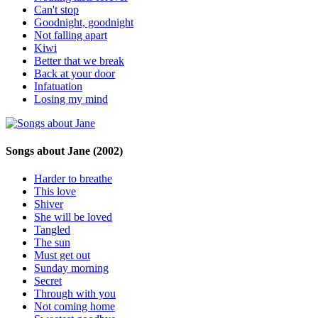
Can't stop
Goodnight, goodnight
Not falling apart
Kiwi
Better that we break
Back at your door
Infatuation
Losing my mind
Songs about Jane
(2002)
Harder to breathe
This love
Shiver
She will be loved
Tangled
The sun
Must get out
Sunday morning
Secret
Through with you
Not coming home