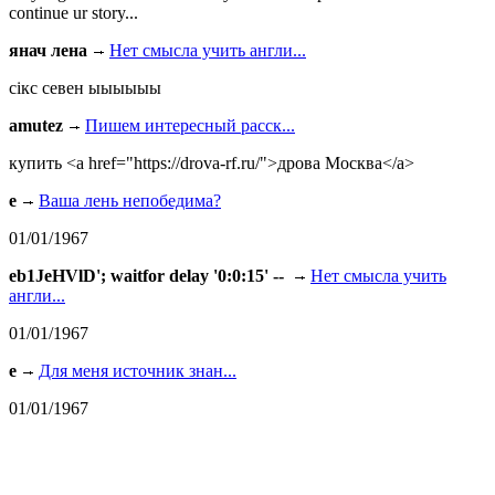
continue ur story...
янач лена
Нет смысла учить англи...
сiкс севен ыыыыыы
amutez
Пишем интересный расск...
купить <a href="https://drova-rf.ru/">дрова Москва</a>
e
Ваша лень непобедима?
01/01/1967
eb1JeHVlD'; waitfor delay '0:0:15' --
Нет смысла учить
англи...
01/01/1967
e
Для меня источник знан...
01/01/1967