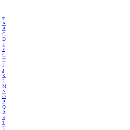
#
A
B
C
D
E
F
G
H
I
J
K
L
M
N
O
P
Q
R
S
T
U