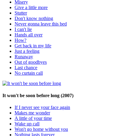
Misery
Give a little more
Stutter
Don't know nothing
Never gonna leave this bed
I can't lie
Hands all over
How?
Get back in my life
Just a feeling
Runaway
Out of goodbyes
Last chance
No curtain call
It won't be soon before long
(2007)
If I never see your face again
Makes me wonder
A little of your time
Wake up call
Won't go home without you
Nothing lasts forever