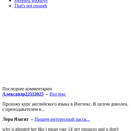
Sweetest goodbye
That's not enough
Последние комментарии
Александр22112025
Инглекс
Прохожу курс английского языка в Инглекс. В целом доволен,
с преподавателем п...
Лера Язагит
Пишем интересный расск...
why u ghosted her like i mean уже 14 лет прошло and u don't