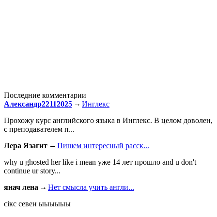
Последние комментарии
Александр22112025
Инглекс
Прохожу курс английского языка в Инглекс. В целом доволен,
с преподавателем п...
Лера Язагит
Пишем интересный расск...
why u ghosted her like i mean уже 14 лет прошло and u don't
continue ur story...
янач лена
Нет смысла учить англи...
сiкс севен ыыыыыы