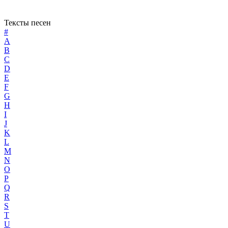
Тексты песен
#
A
B
C
D
E
F
G
H
I
J
K
L
M
N
O
P
Q
R
S
T
U