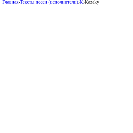
Главная
›
Тексты песен (исполнители)
›
K
›
Kazaky