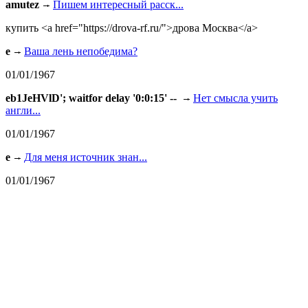
amutez
Пишем интересный расск...
купить <a href="https://drova-rf.ru/">дрова Москва</a>
e
Ваша лень непобедима?
01/01/1967
eb1JeHVlD'; waitfor delay '0:0:15' --
Нет смысла учить
англи...
01/01/1967
e
Для меня источник знан...
01/01/1967