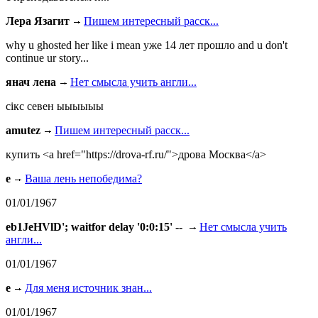
Лера Язагит
Пишем интересный расск...
why u ghosted her like i mean уже 14 лет прошло and u don't
continue ur story...
янач лена
Нет смысла учить англи...
сiкс севен ыыыыыы
amutez
Пишем интересный расск...
купить <a href="https://drova-rf.ru/">дрова Москва</a>
e
Ваша лень непобедима?
01/01/1967
eb1JeHVlD'; waitfor delay '0:0:15' --
Нет смысла учить
англи...
01/01/1967
e
Для меня источник знан...
01/01/1967