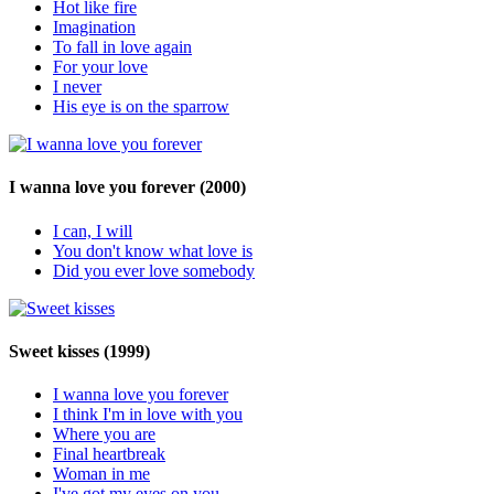
Hot like fire
Imagination
To fall in love again
For your love
I never
His eye is on the sparrow
I wanna love you forever
(2000)
I can, I will
You don't know what love is
Did you ever love somebody
Sweet kisses
(1999)
I wanna love you forever
I think I'm in love with you
Where you are
Final heartbreak
Woman in me
I've got my eyes on you