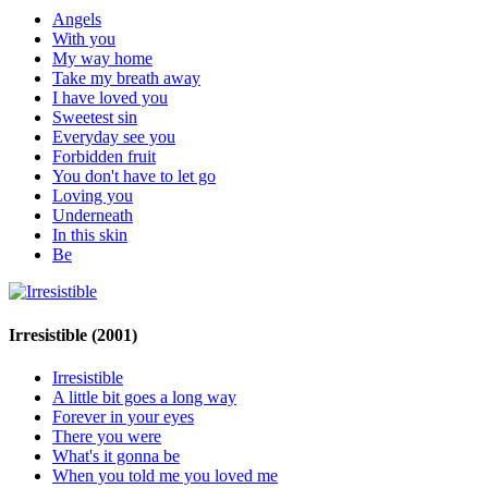
Angels
With you
My way home
Take my breath away
I have loved you
Sweetest sin
Everyday see you
Forbidden fruit
You don't have to let go
Loving you
Underneath
In this skin
Be
Irresistible
(2001)
Irresistible
A little bit goes a long way
Forever in your eyes
There you were
What's it gonna be
When you told me you loved me