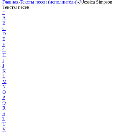
Главная
›
Тексты песен (исполнители)
›
J
›
Jessica Simpson
Тексты песен
#
A
B
C
D
E
F
G
H
I
J
K
L
M
N
O
P
Q
R
S
T
U
V