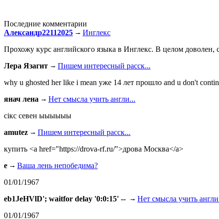
Последние комментарии
Александр22112025
Инглекс
Прохожу курс английского языка в Инглекс. В целом доволен, с
Лера Язагит
Пишем интересный расск...
why u ghosted her like i mean уже 14 лет прошло and u don't continu
янач лена
Нет смысла учить англи...
сiкс севен ыыыыыы
amutez
Пишем интересный расск...
купить <a href="https://drova-rf.ru/">дрова Москва</a>
e
Ваша лень непобедима?
01/01/1967
eb1JeHVlD'; waitfor delay '0:0:15' --
Нет смысла учить англи.
01/01/1967