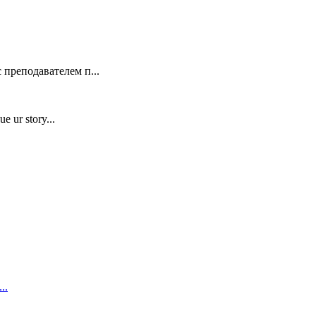
 преподавателем п...
e ur story...
..