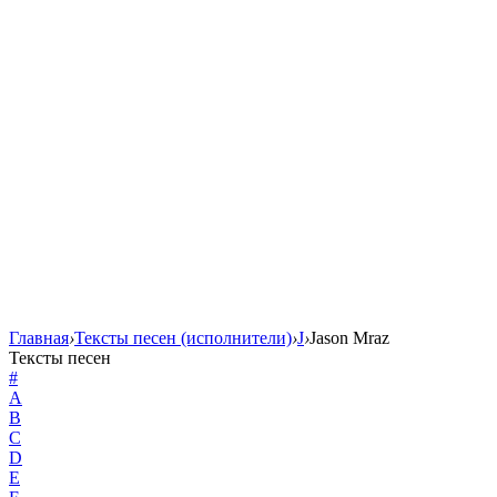
Главная
›
Тексты песен (исполнители)
›
J
›
Jason Mraz
Тексты песен
#
A
B
C
D
E