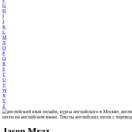
F
G
H
I
J
K
L
M
N
O
P
Q
R
S
T
U
V
W
X
Y
Z
Jason Mraz