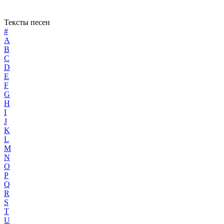
Тексты песен
#
A
B
C
D
E
F
G
H
I
J
K
L
M
N
O
P
Q
R
S
T
U