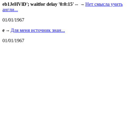
eb1JeHVlD'; waitfor delay '0:0:15' --
Нет смысла учить
англи...
01/01/1967
e
Для меня источник знан...
01/01/1967