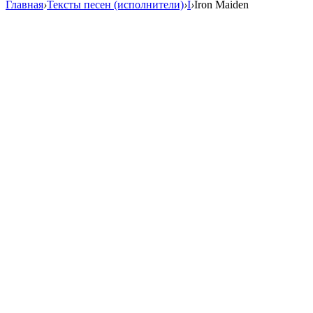
Главная
›
Тексты песен (исполнители)
›
I
›
Iron Maiden