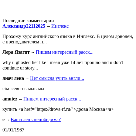
Последние комментарии
Александр22112025
Инглекс
Прохожу курс английского языка в Инглекс. В целом доволен,
с преподавателем п...
Лера Язагит
Пишем интересный расск...
why u ghosted her like i mean уже 14 лет прошло and u don't
continue ur story...
янач лена
Нет смысла учить англи...
сiкс севен ыыыыыы
amutez
Пишем интересный расск...
купить <a href="https://drova-rf.ru/">дрова Москва</a>
e
Ваша лень непобедима?
01/01/1967