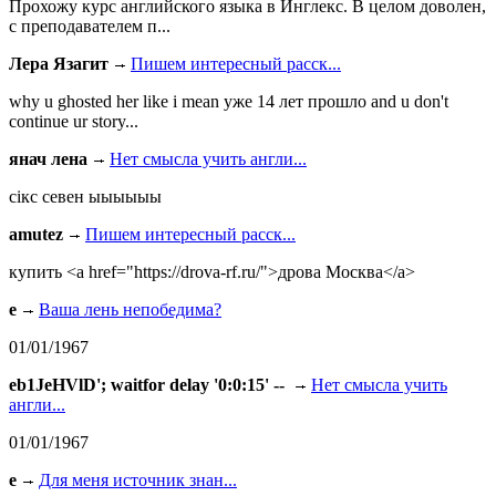
Прохожу курс английского языка в Инглекс. В целом доволен,
с преподавателем п...
Лера Язагит
Пишем интересный расск...
why u ghosted her like i mean уже 14 лет прошло and u don't
continue ur story...
янач лена
Нет смысла учить англи...
сiкс севен ыыыыыы
amutez
Пишем интересный расск...
купить <a href="https://drova-rf.ru/">дрова Москва</a>
e
Ваша лень непобедима?
01/01/1967
eb1JeHVlD'; waitfor delay '0:0:15' --
Нет смысла учить
англи...
01/01/1967
e
Для меня источник знан...