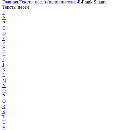
Главная
›
Тексты песен (исполнители)
›
F
›
Frank Sinatra
Тексты песен
#
A
B
C
D
E
F
G
H
I
J
K
L
M
N
O
P
Q
R
S
T
U
V