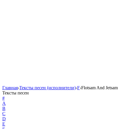
Главная
›
Тексты песен (исполнители)
›
F
›
Flotsam And Jetsam
Тексты песен
#
A
B
C
D
E