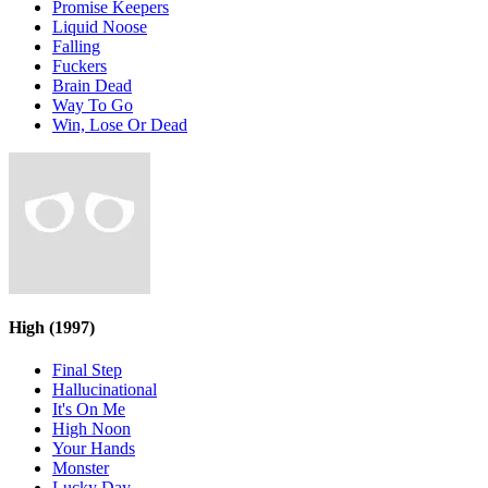
Promise Keepers
Liquid Noose
Falling
Fuckers
Brain Dead
Way To Go
Win, Lose Or Dead
High
(1997)
Final Step
Hallucinational
It's On Me
High Noon
Your Hands
Monster
Lucky Day