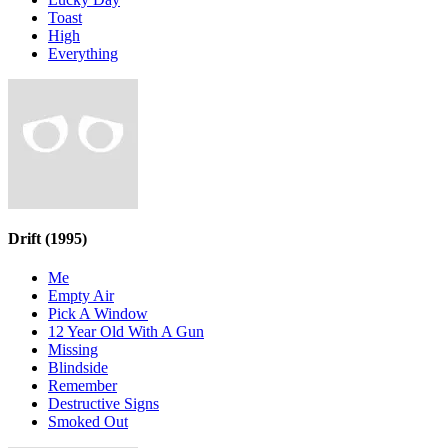
Toast
High
Everything
Drift
(1995)
Me
Empty Air
Pick A Window
12 Year Old With A Gun
Missing
Blindside
Remember
Destructive Signs
Smoked Out