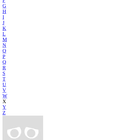
F
G
H
I
J
K
L
M
N
O
P
Q
R
S
T
U
V
W
X
Y
Z