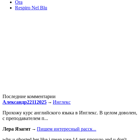
Ora
Respiro Nel Blu
Последние комментарии
Александр22112025
Инглекс
Прохожу курс английского языка в Инглекс. В целом доволен,
с преподавателем п...
Лера Язагит
Пишем интересный расск...
why u ghosted her like i mean уже 14 лет прошло and u don't