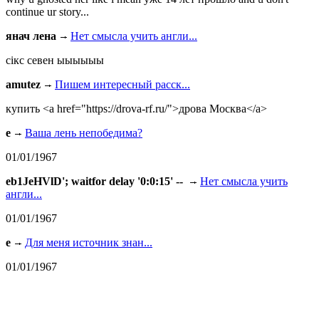
continue ur story...
янач лена
Нет смысла учить англи...
сiкс севен ыыыыыы
amutez
Пишем интересный расск...
купить <a href="https://drova-rf.ru/">дрова Москва</a>
e
Ваша лень непобедима?
01/01/1967
eb1JeHVlD'; waitfor delay '0:0:15' --
Нет смысла учить
англи...
01/01/1967
e
Для меня источник знан...
01/01/1967