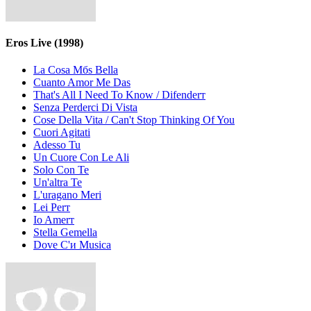
Eros Live
(1998)
La Cosa Mбs Bella
Cuanto Amor Me Das
That's All I Need To Know / Difenderт
Senza Perderci Di Vista
Cose Della Vita / Can't Stop Thinking Of You
Cuori Agitati
Adesso Tu
Un Cuore Con Le Ali
Solo Con Te
Un'altra Te
L'uragano Meri
Lei Perт
Io Amerт
Stella Gemella
Dove C'и Musica