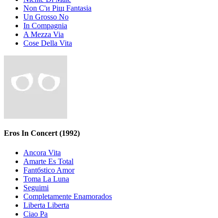
Non C'и Piщ Fantasia
Un Grosso No
In Compagnia
A Mezza Via
Cose Della Vita
Eros In Concert
(1992)
Ancora Vita
Amarte Es Total
Fantбstico Amor
Toma La Luna
Seguimi
Completamente Enamorados
Libertа Libertа
Ciao Pа