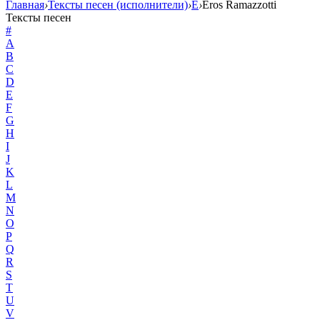
Главная
›
Тексты песен (исполнители)
›
E
›
Eros Ramazzotti
Тексты песен
#
A
B
C
D
E
F
G
H
I
J
K
L
M
N
O
P
Q
R
S
T
U
V