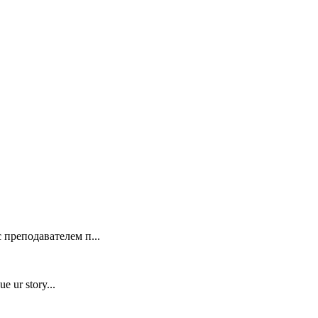
 преподавателем п...
e ur story...