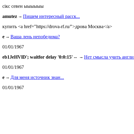
сiкс севен ыыыыыы
amutez
Пишем интересный расск...
купить <a href="https://drova-rf.ru/">дрова Москва</a>
e
Ваша лень непобедима?
01/01/1967
eb1JeHVlD'; waitfor delay '0:0:15' --
Нет смысла учить англи.
01/01/1967
e
Для меня источник знан...
01/01/1967