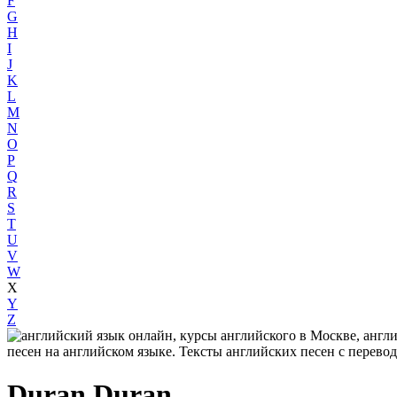
F
G
H
I
J
K
L
M
N
O
P
Q
R
S
T
U
V
W
X
Y
Z
Duran Duran