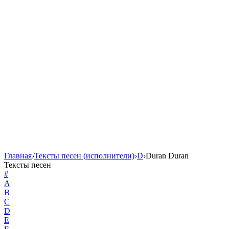
Главная
›
Тексты песен (исполнители)
›
D
›
Duran Duran
Тексты песен
#
A
B
C
D
E