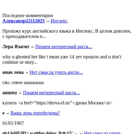
Последние комментарии
Александр22112025
Инглекс
Прохожу курс английского языка в Инглекс. В целом доволен,
с преподавателем п...
Лера Язагит
Пишем интересный расск...
why u ghosted her like i mean уже 14 лет прошло and u don't
continue ur story...
янач лена
Нет смысла учить англи...
сiкс севен ыыыыыы
amutez
Пишем интересный расск...
купить <a href="https://drova-rf.ru/">дрова Москва</a>
e
Ваша лень непобедима?
01/01/1967
eb1JeHVlD'; waitfor delay '0:0:15' --
Нет смысла учить