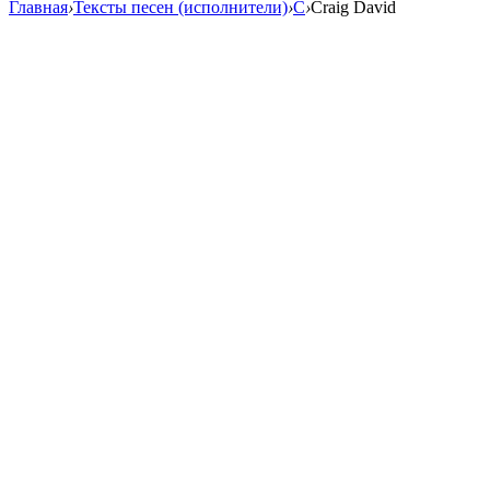
Главная
›
Тексты песен (исполнители)
›
C
›
Craig David