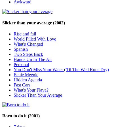
Awkward
Slicker than your average
(2002)
Rise and fall
World Filled With Love
What's Changed
Spanish
Two Steps Back
Hands Up In The Air
Personal
You Don't Miss Your Water ('Til The Well Runs Dry)
Eenie Meenie
Hidden Agenda
Fast Cars
What's Your Flava?
Slicker Than Your Average
Born to do it
(2001)
7 days