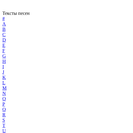
Тексты песен
#
A
B
C
D
E
F
G
H
I
J
K
L
M
N
O
P
Q
R
S
T
U