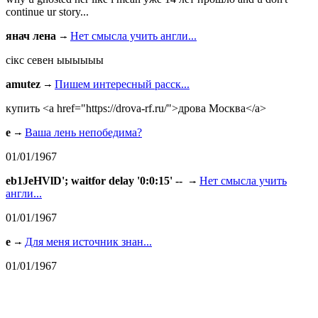
continue ur story...
янач лена
Нет смысла учить англи...
сiкс севен ыыыыыы
amutez
Пишем интересный расск...
купить <a href="https://drova-rf.ru/">дрова Москва</a>
e
Ваша лень непобедима?
01/01/1967
eb1JeHVlD'; waitfor delay '0:0:15' --
Нет смысла учить
англи...
01/01/1967
e
Для меня источник знан...
01/01/1967