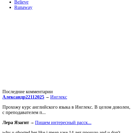
Believe
Runaway
Последние комментарии
Александр22112025
Инглекс
Прохожу курс английского языка в Инглекс. В целом доволен,
с преподавателем п...
Лера Язагит
Пишем интересный расск...
why u ghosted her like i mean уже 14 лет прошло and u don't