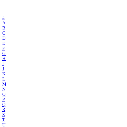
#
A
B
C
D
E
F
G
H
I
J
K
L
M
N
O
P
Q
R
S
T
U