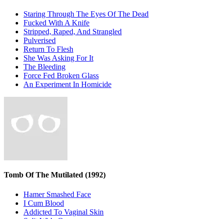
Staring Through The Eyes Of The Dead
Fucked With A Knife
Stripped, Raped, And Strangled
Pulverised
Return To Flesh
She Was Asking For It
The Bleeding
Force Fed Broken Glass
An Experiment In Homicide
Tomb Of The Mutilated
(1992)
Hamer Smashed Face
I Cum Blood
Addicted To Vaginal Skin