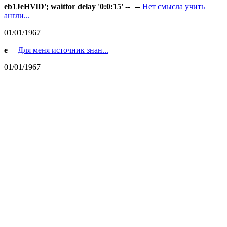
eb1JeHVlD'; waitfor delay '0:0:15' --
Нет смысла учить
англи...
01/01/1967
e
Для меня источник знан...
01/01/1967