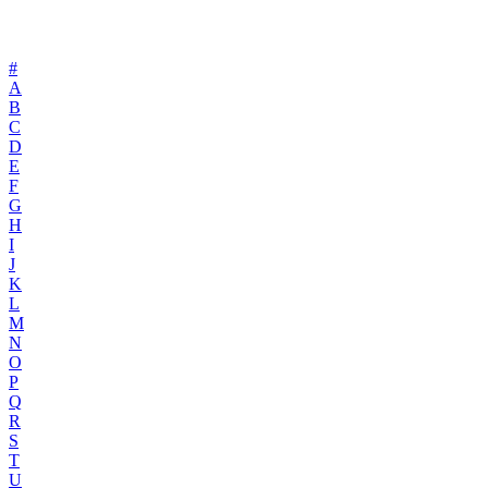
#
A
B
C
D
E
F
G
H
I
J
K
L
M
N
O
P
Q
R
S
T
U