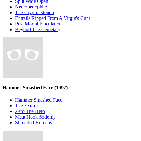
Split Wide Open
Necropedophile
The Cryptic Stench
Entrails Ripped From A Virgin's Cunt
Post Mortal Ejaculation
Beyond The Cemetary
Hammer Smashed Face
(1992)
Hammer Smashed Face
The Exorcist
Zero The Hero
Meat Hook Sodomy
Shredded Humans