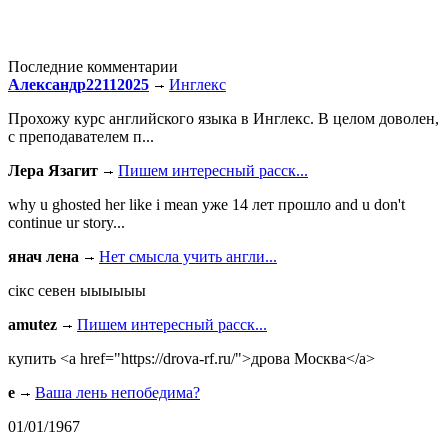
Последние комментарии
Александр22112025
Инглекс
Прохожу курс английского языка в Инглекс. В целом доволен,
с преподавателем п...
Лера Язагит
Пишем интересный расск...
why u ghosted her like i mean уже 14 лет прошло and u don't
continue ur story...
янач лена
Нет смысла учить англи...
сiкс севен ыыыыыы
amutez
Пишем интересный расск...
купить <a href="https://drova-rf.ru/">дрова Москва</a>
e
Ваша лень непобедима?
01/01/1967