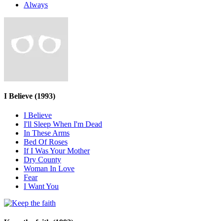
Always
I Believe
(1993)
I Believe
I'll Sleep When I'm Dead
In These Arms
Bed Of Roses
If I Was Your Mother
Dry County
Woman In Love
Fear
I Want You