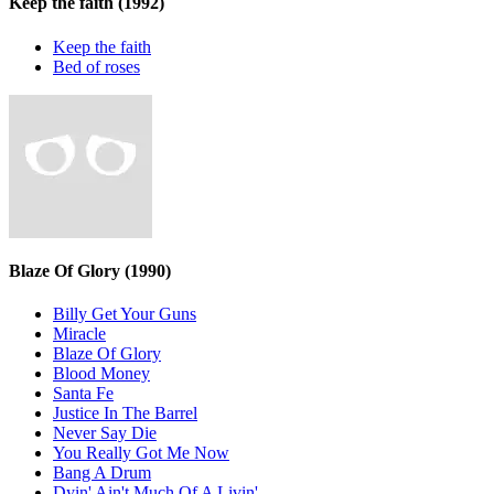
Keep the faith
(1992)
Keep the faith
Bed of roses
Blaze Of Glory
(1990)
Billy Get Your Guns
Miracle
Blaze Of Glory
Blood Money
Santa Fe
Justice In The Barrel
Never Say Die
You Really Got Me Now
Bang A Drum
Dyin' Ain't Much Of A Livin'