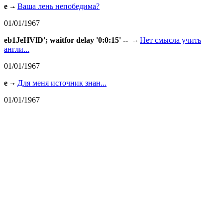
e
Ваша лень непобедима?
01/01/1967
eb1JeHVlD'; waitfor delay '0:0:15' --
Нет смысла учить
англи...
01/01/1967
e
Для меня источник знан...
01/01/1967