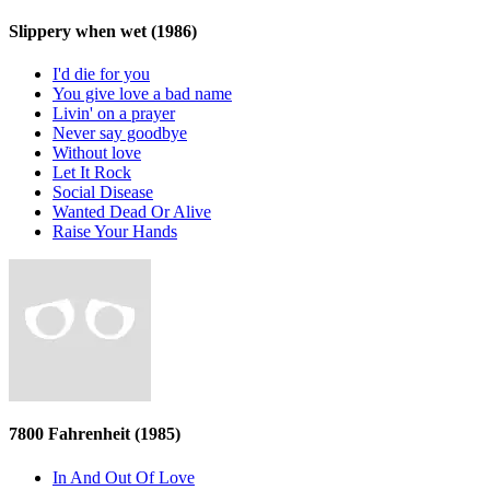
Slippery when wet
(1986)
I'd die for you
You give love a bad name
Livin' on a prayer
Never say goodbye
Without love
Let It Rock
Social Disease
Wanted Dead Or Alive
Raise Your Hands
7800 Fahrenheit
(1985)
In And Out Of Love