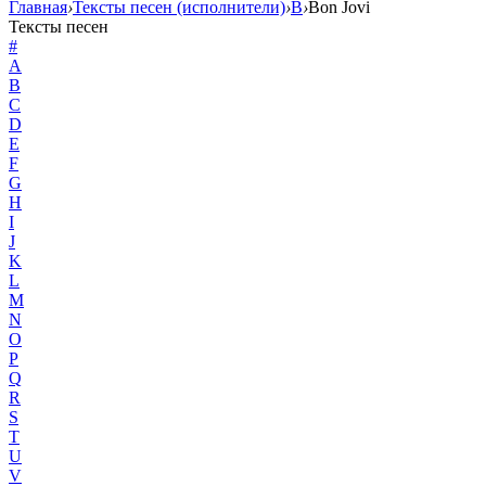
Главная
›
Тексты песен (исполнители)
›
B
›
Bon Jovi
Тексты песен
#
A
B
C
D
E
F
G
H
I
J
K
L
M
N
O
P
Q
R
S
T
U
V