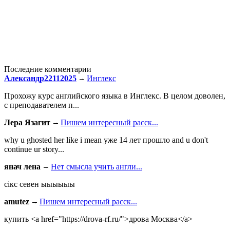
Последние комментарии
Александр22112025
Инглекс
Прохожу курс английского языка в Инглекс. В целом доволен,
с преподавателем п...
Лера Язагит
Пишем интересный расск...
why u ghosted her like i mean уже 14 лет прошло and u don't
continue ur story...
янач лена
Нет смысла учить англи...
сiкс севен ыыыыыы
amutez
Пишем интересный расск...
купить <a href="https://drova-rf.ru/">дрова Москва</a>