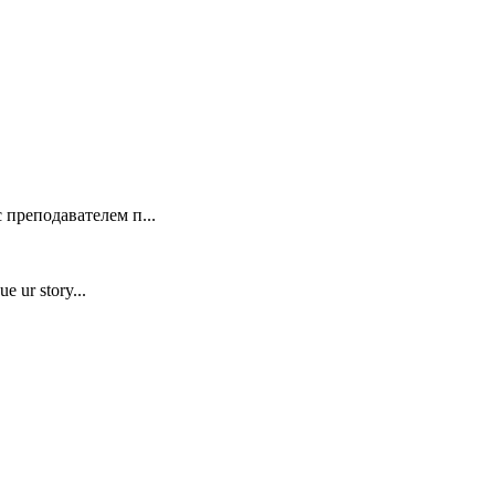
 преподавателем п...
e ur story...