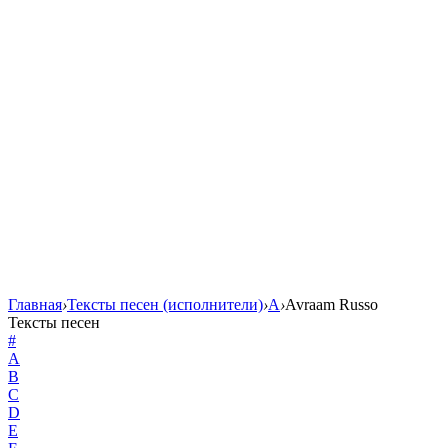
Главная
›
Тексты песен (исполнители)
›
A
›
Avraam Russo
Тексты песен
#
A
B
C
D
E