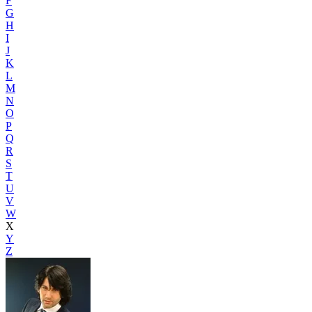
F
G
H
I
J
K
L
M
N
O
P
Q
R
S
T
U
V
W
X
Y
Z