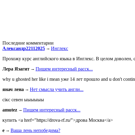
Последние комментарии
Александр22112025
Инглекс
Прохожу курс английского языка в Инглекс. В целом доволен, с
Лера Язагит
Пишем интересный расск...
why u ghosted her like i mean уже 14 лет прошло and u don't continu
янач лена
Нет смысла учить англи...
сiкс севен ыыыыыы
amutez
Пишем интересный расск...
купить <a href="https://drova-rf.ru/">дрова Москва</a>
e
Ваша лень непобедима?