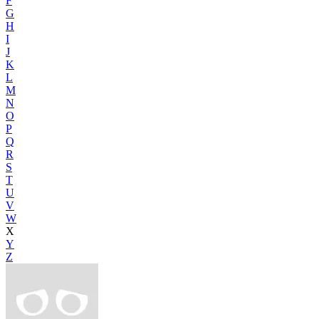
F
G
H
I
J
K
L
M
N
O
P
Q
R
S
T
U
V
W
X
Y
Z