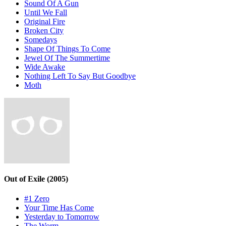
Sound Of A Gun
Until We Fall
Original Fire
Broken City
Somedays
Shape Of Things To Come
Jewel Of The Summertime
Wide Awake
Nothing Left To Say But Goodbye
Moth
Out of Exile
(2005)
#1 Zero
Your Time Has Come
Yesterday to Tomorrow
The Worm