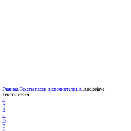
Главная
›
Тексты песен (исполнители)
›
A
›
Audioslave
Тексты песен
#
A
B
C
D
E