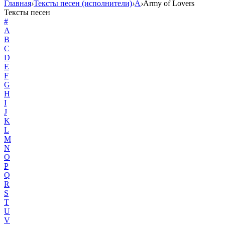
Главная
›
Тексты песен (исполнители)
›
A
›
Army of Lovers
Тексты песен
#
A
B
C
D
E
F
G
H
I
J
K
L
M
N
O
P
Q
R
S
T
U
V