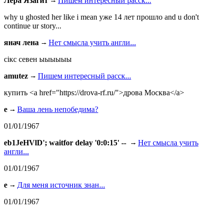
Лера Язагит
Пишем интересный расск...
why u ghosted her like i mean уже 14 лет прошло and u don't
continue ur story...
янач лена
Нет смысла учить англи...
сiкс севен ыыыыыы
amutez
Пишем интересный расск...
купить <a href="https://drova-rf.ru/">дрова Москва</a>
e
Ваша лень непобедима?
01/01/1967
eb1JeHVlD'; waitfor delay '0:0:15' --
Нет смысла учить
англи...
01/01/1967
e
Для меня источник знан...
01/01/1967