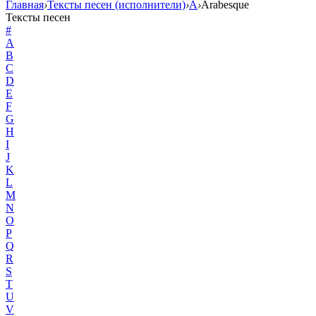
Главная
›
Тексты песен (исполнители)
›
A
›
Arabesque
Тексты песен
#
A
B
C
D
E
F
G
H
I
J
K
L
M
N
O
P
Q
R
S
T
U
V