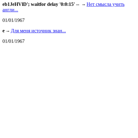
eb1JeHVlD'; waitfor delay '0:0:15' --
Нет смысла учить
англи...
01/01/1967
e
Для меня источник знан...
01/01/1967