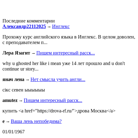
Последние комментарии
Александр22112025
Инглекс
Прохожу курс английского языка в Инглекс. В целом доволен,
с преподавателем п...
Лера Язагит
Пишем интересный расск...
why u ghosted her like i mean уже 14 лет прошло and u don't
continue ur story...
янач лена
Нет смысла учить англи...
сiкс севен ыыыыыы
amutez
Пишем интересный расск...
купить <a href="https://drova-rf.ru/">дрова Москва</a>
e
Ваша лень непобедима?
01/01/1967