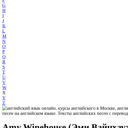
F
G
H
I
J
K
L
M
N
O
P
Q
R
S
T
U
V
W
X
Y
Z
Amy Winehouse (Эми Вайнхауз