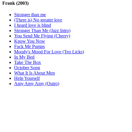
Frank
(2003)
Stronger than me
(There is) No greater love
I heard love is blind
Stronger Than Me (Jazz Intro)
You Send Me Flying (Cherry)
Know You Now
Fuck Me Pumps
Moody's Mood For Love (Teo Licks)
In My Bed
Take The Box
October Song
What It Is About Men
Help Yourself
Amy Amy Amy (Outro)