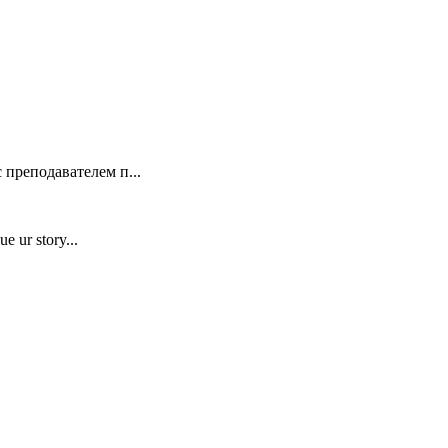
 преподавателем п...
e ur story...