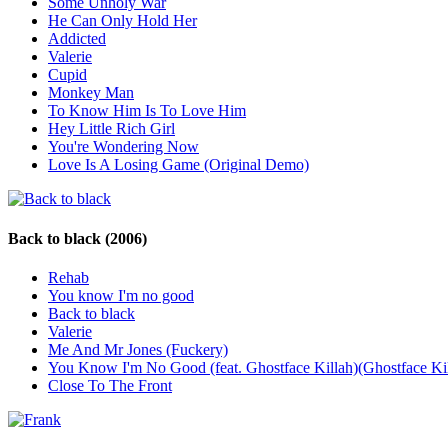
Some Unholy War
He Can Only Hold Her
Addicted
Valerie
Cupid
Monkey Man
To Know Him Is To Love Him
Hey Little Rich Girl
You're Wondering Now
Love Is A Losing Game (Original Demo)
Back to black
(2006)
Rehab
You know I'm no good
Back to black
Valerie
Me And Mr Jones (Fuckery)
You Know I'm No Good (feat. Ghostface Killah)(Ghostface Ki
Close To The Front