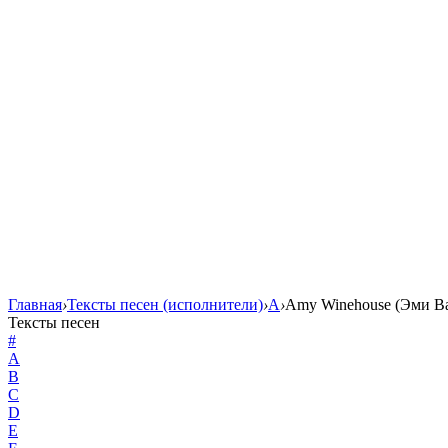
Главная
›
Тексты песен (исполнители)
›
A
›
Amy Winehouse (Эми В
Тексты песен
#
A
B
C
D
E