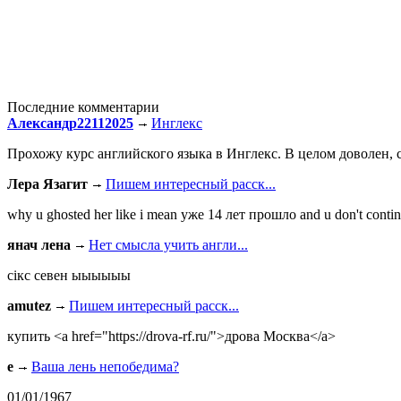
Последние комментарии
Александр22112025
Инглекс
Прохожу курс английского языка в Инглекс. В целом доволен, с
Лера Язагит
Пишем интересный расск...
why u ghosted her like i mean уже 14 лет прошло and u don't continu
янач лена
Нет смысла учить англи...
сiкс севен ыыыыыы
amutez
Пишем интересный расск...
купить <a href="https://drova-rf.ru/">дрова Москва</a>
e
Ваша лень непобедима?
01/01/1967