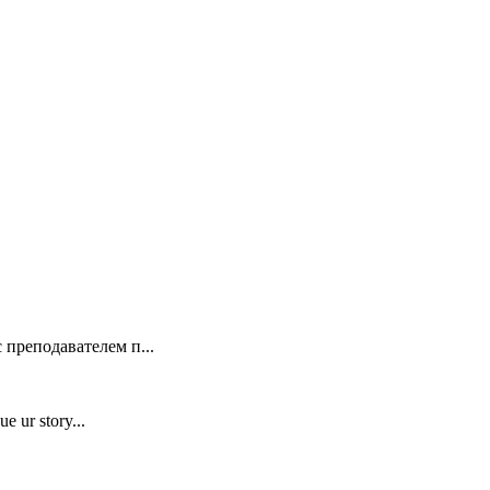
 преподавателем п...
e ur story...