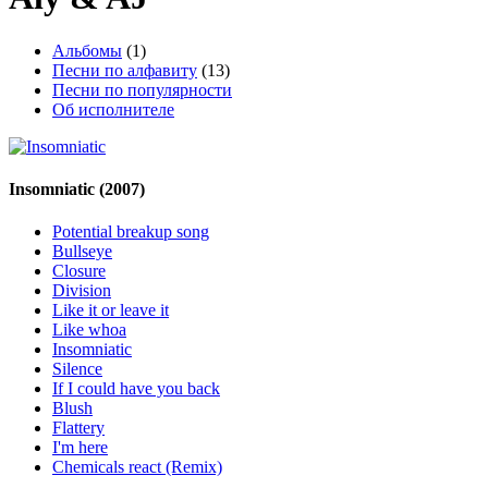
Альбомы
(1)
Песни по алфавиту
(13)
Песни по популярности
Об исполнителе
Insomniatic
(2007)
Potential breakup song
Bullseye
Closure
Division
Like it or leave it
Like whoa
Insomniatic
Silence
If I could have you back
Blush
Flattery
I'm here
Chemicals react (Remix)