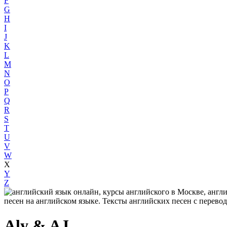
F
G
H
I
J
K
L
M
N
O
P
Q
R
S
T
U
V
W
X
Y
Z
Aly & AJ