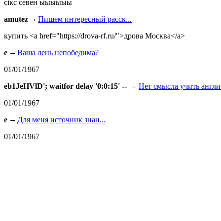
сiкс севен ыыыыыы
amutez
Пишем интересный расск...
купить <a href="https://drova-rf.ru/">дрова Москва</a>
e
Ваша лень непобедима?
01/01/1967
eb1JeHVlD'; waitfor delay '0:0:15' --
Нет смысла учить англи.
01/01/1967
e
Для меня источник знан...
01/01/1967