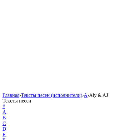
Главная
›
Тексты песен (исполнители)
›
A
›
Aly & AJ
Тексты песен
#
A
B
C
D
E