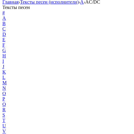
Главная
›
Тексты песен (исполнители)
›
A
›
AC/DC
Тексты песен
#
A
B
C
D
E
F
G
H
I
J
K
L
M
N
O
P
Q
R
S
T
U
V