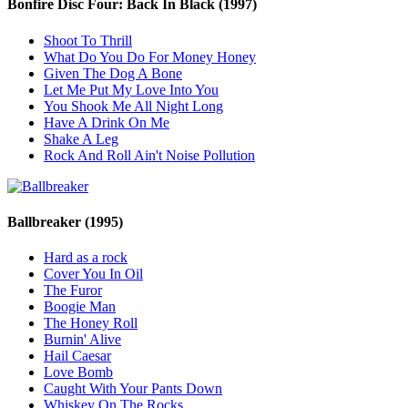
Bonfire Disc Four: Back In Black
(1997)
Shoot To Thrill
What Do You Do For Money Honey
Given The Dog A Bone
Let Me Put My Love Into You
You Shook Me All Night Long
Have A Drink On Me
Shake A Leg
Rock And Roll Ain't Noise Pollution
Ballbreaker
(1995)
Hard as a rock
Cover You In Oil
The Furor
Boogie Man
The Honey Roll
Burnin' Alive
Hail Caesar
Love Bomb
Caught With Your Pants Down
Whiskey On The Rocks