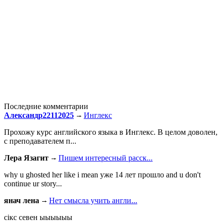
Последние комментарии
Александр22112025
Инглекс
Прохожу курс английского языка в Инглекс. В целом доволен,
с преподавателем п...
Лера Язагит
Пишем интересный расск...
why u ghosted her like i mean уже 14 лет прошло and u don't
continue ur story...
янач лена
Нет смысла учить англи...
сiкс севен ыыыыыы