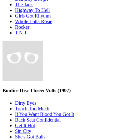
The Jack
Highway To Hell
Girls Got Rhythm
Whole Lotta Rosie
Rocker
T.N.T.
Bonfire Disc Three: Volts
(1997)
Dirty Eyes
Touch Too Much
If You Want Blood You Got It
Back Seat Confidential
Get It Hot
Sin City
She's Got Balls