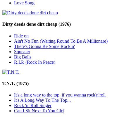
Love Song
Dirty deeds done dirt cheap
(1976)
Ride on
Ain't No Fun (Waiting Round To Be A Millionare)
There's Gonna Be Some Rockin'
Squealer
Big Balls
R.I.P. (Rock In Peace)
T.N.T.
(1975)
It's a long way to the top, if you wanna rock'n'roll
It's A Long Way To The Top...
Rock 'n' Roll Singer
Can I Sit Next To You Girl