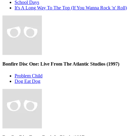
School Days
It's A Long Way To The Top (If You Wanna Rock 'n' Roll)
Bonfire Disc One: Live From The Atlantic Studios
(1997)
Problem Child
Dog Eat Dog