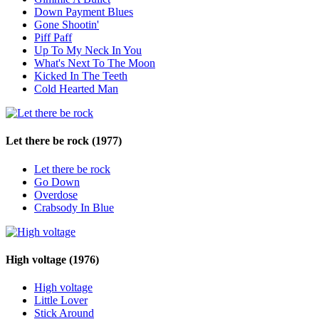
Down Payment Blues
Gone Shootin'
Piff Paff
Up To My Neck In You
What's Next To The Moon
Kicked In The Teeth
Cold Hearted Man
Let there be rock
(1977)
Let there be rock
Go Down
Overdose
Crabsody In Blue
High voltage
(1976)
High voltage
Little Lover
Stick Around