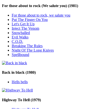
For those about to rock (We salute you)
(1981)
For those about to rock, we salute you
Put The Finger On You
Let's Get It Up
Inject The Venom
Snowballed
Evil Walks
C.O.D.
Breaking The Rules
Night Of The Long Knives
Spellbound
Back in black
(1980)
Hells bells
Highway To Hell
(1979)