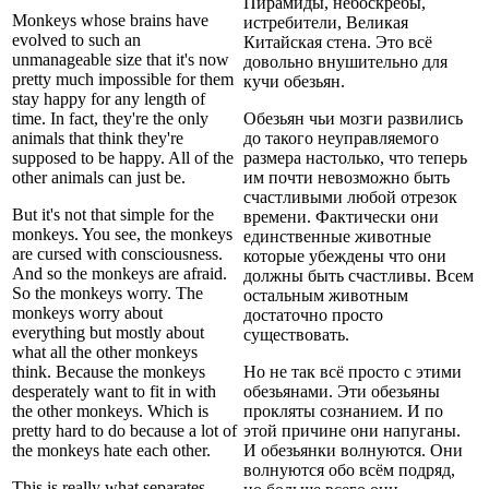
Пирамиды, небоскрёбы,
Monkeys whose brains have
истребители, Великая
evolved to such an
Китайская стена. Это всё
unmanageable size that it's now
довольно внушительно для
pretty much impossible for them
кучи обезьян.
stay happy for any length of
time. In fact, they're the only
Обезьян чьи мозги развились
animals that think they're
до такого неуправляемого
supposed to be happy. All of the
размера настолько, что теперь
other animals can just be.
им почти невозможно быть
счастливыми любой отрезок
But it's not that simple for the
времени. Фактически они
monkeys. You see, the monkeys
единственные животные
are cursed with consciousness.
которые убеждены что они
And so the monkeys are afraid.
должны быть счастливы. Всем
So the monkeys worry. The
остальным животным
monkeys worry about
достаточно просто
everything but mostly about
существовать.
what all the other monkeys
think. Because the monkeys
Но не так всё просто с этими
desperately want to fit in with
обезьянами. Эти обезьяны
the other monkeys. Which is
прокляты сознанием. И по
pretty hard to do because a lot of
этой причине они напуганы.
the monkeys hate each other.
И обезьянки волнуются. Они
волнуются обо всём подряд,
This is really what separates