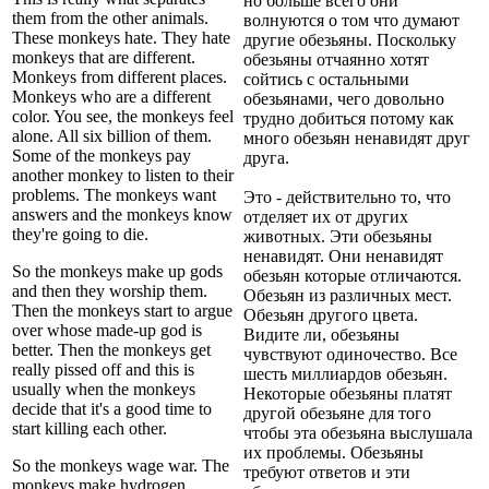
но больше всего они
them from the other animals.
волнуются о том что думают
These monkeys hate. They hate
другие обезьяны. Поскольку
monkeys that are different.
обезьяны отчаянно хотят
Monkeys from different places.
сойтись с остальными
Monkeys who are a different
обезьянами, чего довольно
color. You see, the monkeys feel
трудно добиться потому как
alone. All six billion of them.
много обезьян ненавидят друг
Some of the monkeys pay
друга.
another monkey to listen to their
problems. The monkeys want
Это - действительно то, что
answers and the monkeys know
отделяет их от других
they're going to die.
животных. Эти обезьяны
ненавидят. Они ненавидят
So the monkeys make up gods
обезьян которые отличаются.
and then they worship them.
Обезьян из различных мест.
Then the monkeys start to argue
Обезьян другого цвета.
over whose made-up god is
Видите ли, обезьяны
better. Then the monkeys get
чувствуют одиночество. Все
really pissed off and this is
шесть миллиардов обезьян.
usually when the monkeys
Некоторые обезьяны платят
decide that it's a good time to
другой обезьяне для того
start killing each other.
чтобы эта обезьяна выслушала
их проблемы. Обезьяны
So the monkeys wage war. The
требуют ответов и эти
monkeys make hydrogen