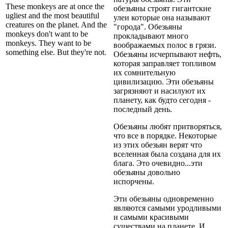
These monkeys are at once the
обезьяны строят гигантские
ugliest and the most beautiful
улеи которые она называют
creatures on the planet. And the
"города". Обезьяны
monkeys don't want to be
прокладывают много
monkeys. They want to be
воображаемых полос в грязи.
something else. But they're not.
Обезьяны исчерпывают нефть,
которая заправляет топливом
их сомнительную
цивилизацию. Эти обезьяны
загрязняют и насилуют их
планету, как будто сегодня -
последный день.
Обезьяны любят притворяться,
что все в порядке. Некоторые
из этих обезьян верят что
вселенная была создана для их
блага. Это очевидно...эти
обезьяны довольно
испорчены.
Эти обезьяны одновременно
являются самыми уродливыми
и самыми красивыми
существами на планете. И