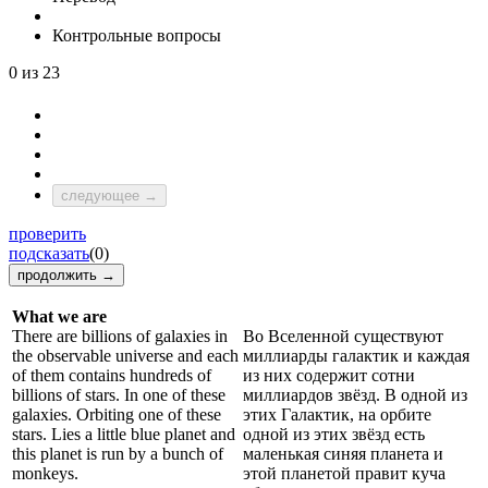
Контрольные вопросы
0
из 23
следующее →
проверить
подсказать
(0)
продолжить →
What we are
There are billions of galaxies in
Во Вселенной существуют
the observable universe and each
миллиарды галактик и каждая
of them contains hundreds of
из них содержит сотни
billions of stars. In one of these
миллиардов звёзд. В одной из
galaxies. Orbiting one of these
этих Галактик, на орбите
stars. Lies a little blue planet and
одной из этих звёзд есть
this planet is run by a bunch of
маленькая синяя планета и
monkeys.
этой планетой правит куча