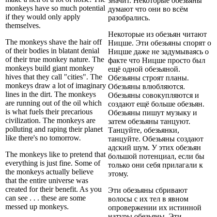
значит. Некоторые обезьяны
monkeys have so much potential
думают что они во всём
if they would only apply
разобрались.
themselves.
Некоторые из обезьян читают
The monkeys shave the hair off
Ницше. Эти обезьяны спорят о
of their bodies in blatant denial
Ницше даже не задумываясь о
of their true monkey nature. The
факте что Ницше просто был
monkeys build giant monkey
ещё одной обезьяной.
hives that they call "cities". The
Обезьяны строят планы.
monkeys draw a lot of imaginary
Обезьяны влюбляются.
lines in the dirt. The monkeys
Обезьяны совокупляются и
are running out of the oil which
создают ещё больше обезьян.
is what fuels their precarious
Обезьяны пишут музыку и
civilization. The monkeys are
затем обезьяны танцуют.
polluting and raping their planet
Танцуйте, обезьянки,
like there's no tomorrow.
танцуйте. Обезьяны создают
адский шум. У этих обезьян
The monkeys like to pretend that
большой потенциал, если бы
everything is just fine. Some of
только они себя прилагали к
the monkeys actually believe
этому.
that the entire universe was
created for their benefit. As you
Эти обезьяны сбривают
can see . . . these are some
волосы с их тел в явном
messed up monkeys.
опровержении их истинной
натуры обезьяны. Эти