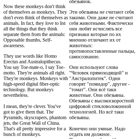
обезьянок.
Now these monkeys don't think
of themselves as monkeys. They
Эти обезьяны не считают себя
don't even think of themselves as
такими. Они даже не считают
animals. In fact, they love to list
себя животными. Фактически
all the things that they think
они любят исчислять все
separate them from the animals:
признаки которые по их
Opposable thumbs, Self-
мнению отличают их от
awareness.
животных:
противопоставленные пальцы,
They use words like Homo
самосознание.
Erectus and Australopithecus.
You say Toe-mate-o, I say Toe-
Они используют слова
motto. They're animals all right.
"Человек прямоходящий" и
They're monkeys. Monkeys with
"Австралопитек". Одни
high-speed digital fiber-optic
говорят "помидор", другие -
technology. But monkeys
"томат". Они всё таки
nevertheless.
животные. Они обезьяны.
Обезьяны с высокоскоростной
I mean, they're clever. You've
цифровой стекловолоконной
got to give them that. The
технологией. Но всё таки
Pyramids, skyscrapers, phantom
обезьяны.
jets, the Great Wall of China.
That's all pretty impressive for a
Конечно они умные. Надо
bunch of monkeys.
отдать им должное.