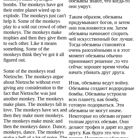
обезьяны знают, что когда-то
bombs. The monkeys have got
они умрут.
their entire planet wired up to
explode. The monkeys just can't
Таким образом, обезьяны
help it. Some of the monkeys
придумывают богов, и затем
play to a sold out crowd of other
они поклоняются им. Затем
monkeys. The monkeys make
обезьяны начинают спорить
trophies and then they give them
чей искусственный бог лучше.
to each other. Like it means
Тогда обезьяны становятся
something. Some of the
очень разозлёнными и в этот
monkeys think they've got it all
момент обезьяны обычно
figured out.
принимают решение ,то что
сейчас хорошее время чтобы
Some of the monkeys read
начать убивать друг друга.
Nietzsche. The monkeys argue
about Nietzsche without ever
Итак, обезьяны ведут войну.
giving any consideration to the
Обезьяны создают водородные
fact that Nietzsche was just
бомбы. Обезьяны устроили
another monkey. The monkeys
всю планету, как бомбу,
make plans. The monkeys fall in
готовую подорваться. Эти
love. The monkeys have sex and
обезьяны не могут иначе.
then they make more monkeys.
Некоторые из обезьян играют
The monkeys make music and
толпам других обезьян. Они
then the monkeys dance. Dance,
делают трофеи и дарят из друг
monkeys, dance. The monkeys
другу. Как будто это что то
make a hell of a lot of noise. The