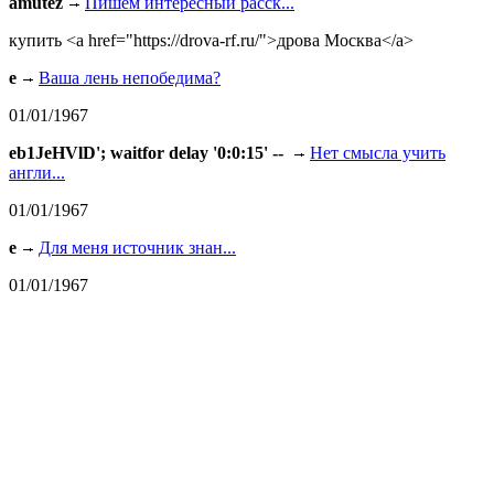
amutez
Пишем интересный расск...
купить <a href="https://drova-rf.ru/">дрова Москва</a>
e
Ваша лень непобедима?
01/01/1967
eb1JeHVlD'; waitfor delay '0:0:15' --
Нет смысла учить
англи...
01/01/1967
e
Для меня источник знан...
01/01/1967