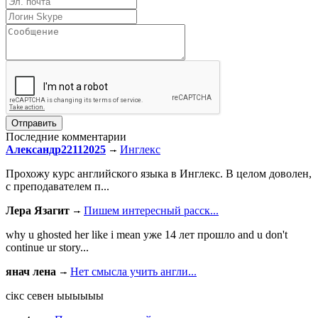
Последние комментарии
Александр22112025
Инглекс
Прохожу курс английского языка в Инглекс. В целом доволен,
с преподавателем п...
Лера Язагит
Пишем интересный расск...
why u ghosted her like i mean уже 14 лет прошло and u don't
continue ur story...
янач лена
Нет смысла учить англи...
сiкс севен ыыыыыы