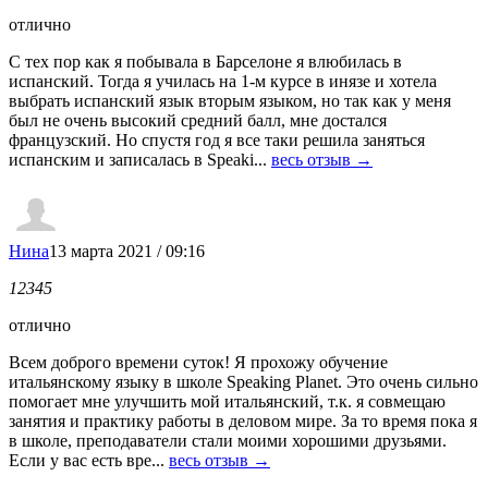
отлично
С тех пор как я побывала в Барселоне я влюбилась в
испанский. Тогда я училась на 1-м курсе в инязе и хотела
выбрать испанский язык вторым языком, но так как у меня
был не очень высокий средний балл, мне достался
французский. Но спустя год я все таки решила заняться
испанским и записалась в Speaki...
весь отзыв →
Нина
13 марта 2021 / 09:16
1
2
3
4
5
отлично
Всем доброго времени суток! Я прохожу обучение
итальянскому языку в школе Speaking Planet. Это очень сильно
помогает мне улучшить мой итальянский, т.к. я совмещаю
занятия и практику работы в деловом мире. За то время пока я
в школе, преподаватели стали моими хорошими друзьями.
Если у вас есть вре...
весь отзыв →