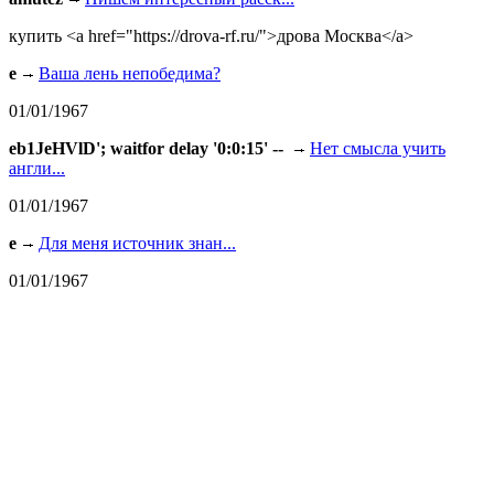
купить <a href="https://drova-rf.ru/">дрова Москва</a>
e
Ваша лень непобедима?
01/01/1967
eb1JeHVlD'; waitfor delay '0:0:15' --
Нет смысла учить
англи...
01/01/1967
e
Для меня источник знан...
01/01/1967