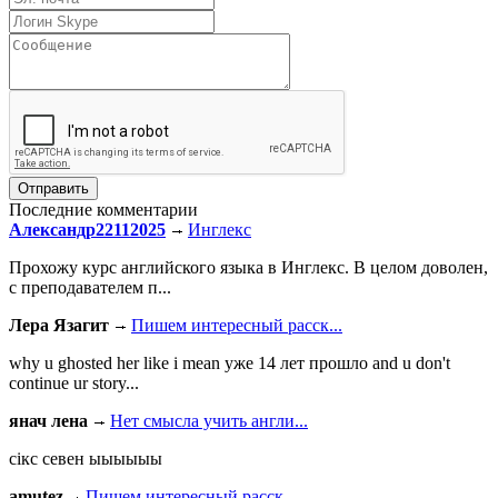
Последние комментарии
Александр22112025
Инглекс
Прохожу курс английского языка в Инглекс. В целом доволен,
с преподавателем п...
Лера Язагит
Пишем интересный расск...
why u ghosted her like i mean уже 14 лет прошло and u don't
continue ur story...
янач лена
Нет смысла учить англи...
сiкс севен ыыыыыы
amutez
Пишем интересный расск...