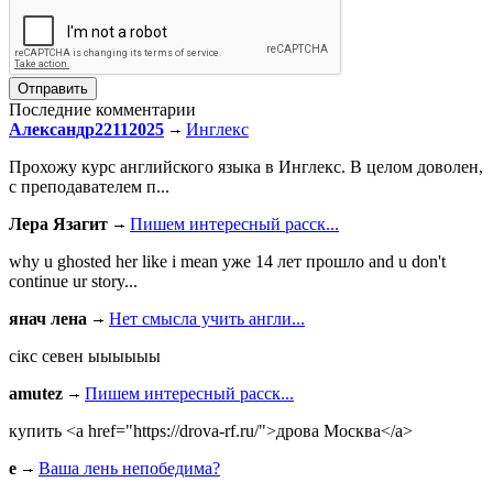
Последние комментарии
Александр22112025
Инглекс
Прохожу курс английского языка в Инглекс. В целом доволен,
с преподавателем п...
Лера Язагит
Пишем интересный расск...
why u ghosted her like i mean уже 14 лет прошло and u don't
continue ur story...
янач лена
Нет смысла учить англи...
сiкс севен ыыыыыы
amutez
Пишем интересный расск...
купить <a href="https://drova-rf.ru/">дрова Москва</a>
e
Ваша лень непобедима?