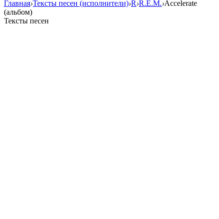
Главная
›
Тексты песен (исполнители)
›
R
›
R.E.M.
›
Accelerate
(альбом)
Тексты песен