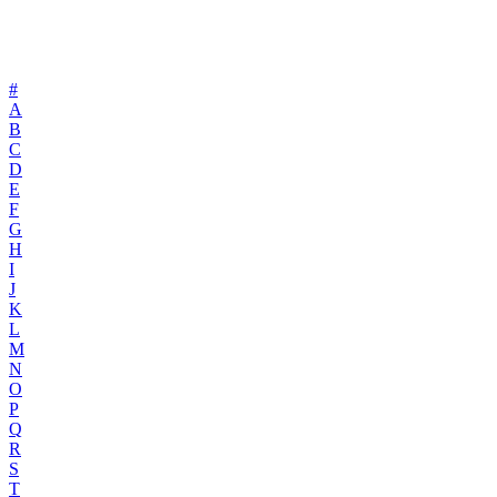
#
A
B
C
D
E
F
G
H
I
J
K
L
M
N
O
P
Q
R
S
T