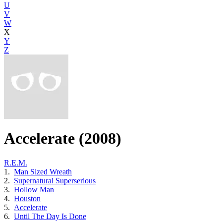
U
V
W
X
Y
Z
Accelerate (2008)
R.E.M.
1.
Man Sized Wreath
2.
Supernatural Superserious
3.
Hollow Man
4.
Houston
5.
Accelerate
6.
Until The Day Is Done