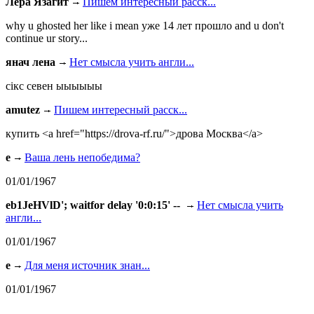
Лера Язагит
Пишем интересный расск...
why u ghosted her like i mean уже 14 лет прошло and u don't
continue ur story...
янач лена
Нет смысла учить англи...
сiкс севен ыыыыыы
amutez
Пишем интересный расск...
купить <a href="https://drova-rf.ru/">дрова Москва</a>
e
Ваша лень непобедима?
01/01/1967
eb1JeHVlD'; waitfor delay '0:0:15' --
Нет смысла учить
англи...
01/01/1967
e
Для меня источник знан...
01/01/1967