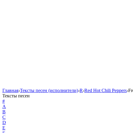
Главная
›
Тексты песен (исполнители)
›
R
›
Red Hot Chili Peppers
›
Fr
Тексты песен
#
A
B
C
D
E