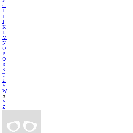
F
G
H
I
J
K
L
M
N
O
P
Q
R
S
T
U
V
W
X
Y
Z