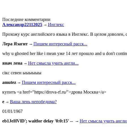
Последние комментарии
Александр22112025
Инглекс
Прохожу курс английского языка в Инглекс. В целом доволен, с
Лера Язагит
Пишем интересный расск...
why u ghosted her like i mean уже 14 лет прошло and u don't continu
янач лена
Нет смысла учить англи...
сiкс севен ыыыыыы
amutez
Пишем интересный расск...
купить <a href="https://drova-rf.ru/">дрова Москва</a>
e
Ваша лень непобедима?
01/01/1967
eb1JeHVlD'; waitfor delay '0:0:15' --
Нет смысла учить англи.