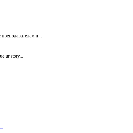
 преподавателем п...
e ur story...
..