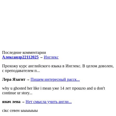
Последние комментарии
Александр22112025
Инглекс
Прохожу курс английского языка в Инглекс. В целом доволен,
с преподавателем п...
Лера Язагит
Пишем интересный расск...
why u ghosted her like i mean уже 14 лет прошло and u don't
continue ur story...
янач лена
Нет смысла учить англи...
сiкс севен ыыыыыы