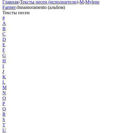
Главная
›
Тексты песен (исполнители)
›
M
›
Mylene
Farmer
›
Innamoramento (альбом)
Тексты песен
#
A
B
C
D
E
F
G
H
I
J
K
L
M
N
O
P
Q
R
S
T
U