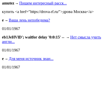
amutez
Пишем интересный расск...
купить <a href="https://drova-rf.ru/">дрова Москва</a>
e
Ваша лень непобедима?
01/01/1967
eb1JeHVlD'; waitfor delay '0:0:15' --
Нет смысла учить
англи...
01/01/1967
e
Для меня источник знан...
01/01/1967