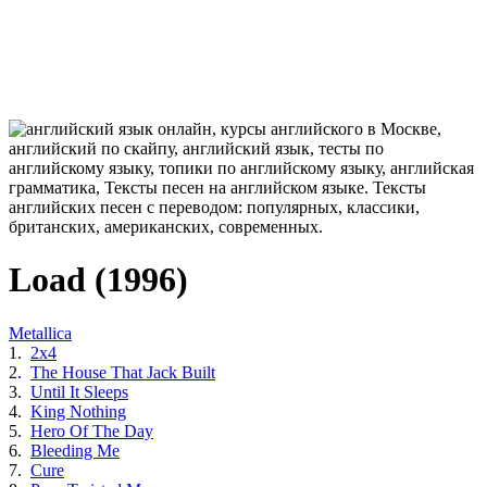
Load (1996)
Metallica
1.
2x4
2.
The House That Jack Built
3.
Until It Sleeps
4.
King Nothing
5.
Hero Of The Day
6.
Bleeding Me
7.
Cure