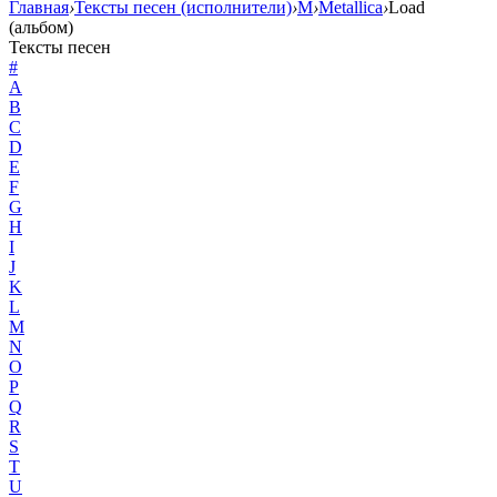
Главная
›
Тексты песен (исполнители)
›
M
›
Metallica
›
Load
(альбом)
Тексты песен
#
A
B
C
D
E
F
G
H
I
J
K
L
M
N
O
P
Q
R
S
T
U