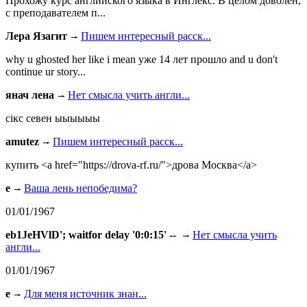
Прохожу курс английского языка в Инглекс. В целом доволен,
с преподавателем п...
Лера Язагит
Пишем интересный расск...
why u ghosted her like i mean уже 14 лет прошло and u don't
continue ur story...
янач лена
Нет смысла учить англи...
сiкс севен ыыыыыы
amutez
Пишем интересный расск...
купить <a href="https://drova-rf.ru/">дрова Москва</a>
e
Ваша лень непобедима?
01/01/1967
eb1JeHVlD'; waitfor delay '0:0:15' --
Нет смысла учить
англи...
01/01/1967
e
Для меня источник знан...