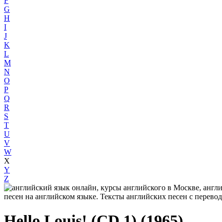
F
G
H
I
J
K
L
M
N
O
P
Q
R
S
T
U
V
W
X
Y
Z
Hello Louis! (CD 1) (1965)