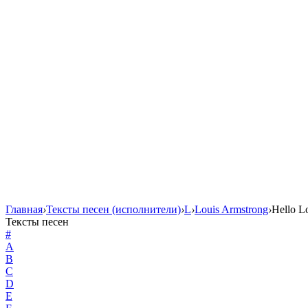
Главная
›
Тексты песен (исполнители)
›
L
›
Louis Armstrong
›
Hello L
Тексты песен
#
A
B
C
D
E