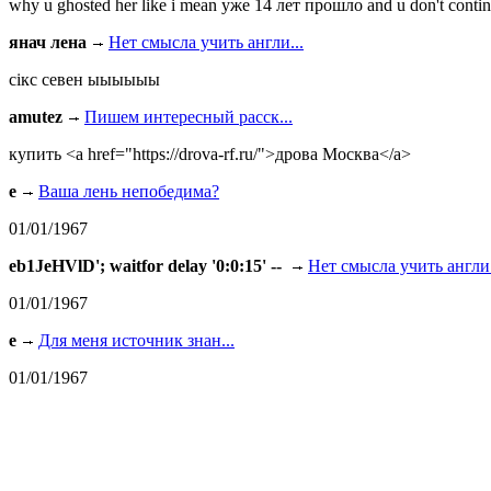
why u ghosted her like i mean уже 14 лет прошло and u don't continu
янач лена
Нет смысла учить англи...
сiкс севен ыыыыыы
amutez
Пишем интересный расск...
купить <a href="https://drova-rf.ru/">дрова Москва</a>
e
Ваша лень непобедима?
01/01/1967
eb1JeHVlD'; waitfor delay '0:0:15' --
Нет смысла учить англи.
01/01/1967
e
Для меня источник знан...
01/01/1967