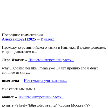
Последние комментарии
Александр22112025
Инглекс
Прохожу курс английского языка в Инглекс. В целом доволен,
с преподавателем п...
Лера Язагит
Пишем интересный расск...
why u ghosted her like i mean уже 14 лет прошло and u don't
continue ur story...
янач лена
Нет смысла учить англи...
сiкс севен ыыыыыы
amutez
Пишем интересный расск...
купить <a href="https://drova-rf.ru/">дрова Москва</a>