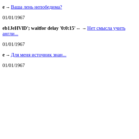
e
Ваша лень непобедима?
01/01/1967
eb1JeHVlD'; waitfor delay '0:0:15' --
Нет смысла учить
англи...
01/01/1967
e
Для меня источник знан...
01/01/1967