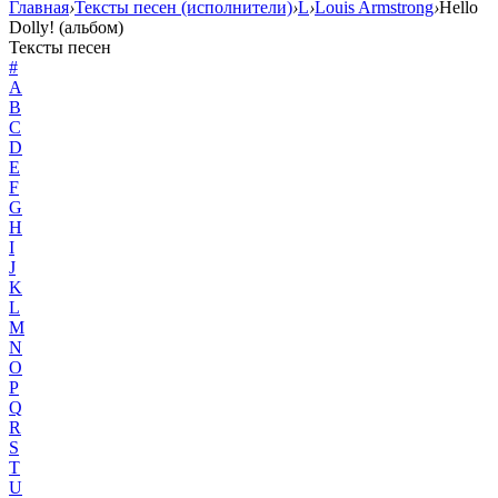
Главная
›
Тексты песен (исполнители)
›
L
›
Louis Armstrong
›
Hello
Dolly! (альбом)
Тексты песен
#
A
B
C
D
E
F
G
H
I
J
K
L
M
N
O
P
Q
R
S
T
U