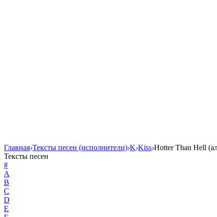
Главная
›
Тексты песен (исполнители)
›
K
›
Kiss
›
Hotter Than Hell (а
Тексты песен
#
A
B
C
D
E