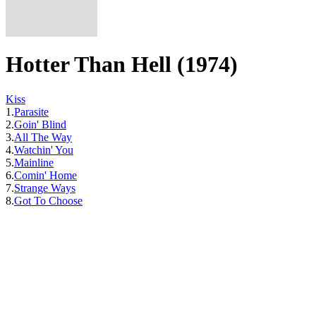
Hotter Than Hell (1974)
Kiss
1.
Parasite
2.
Goin' Blind
3.
All The Way
4.
Watchin' You
5.
Mainline
6.
Comin' Home
7.
Strange Ways
8.
Got To Choose