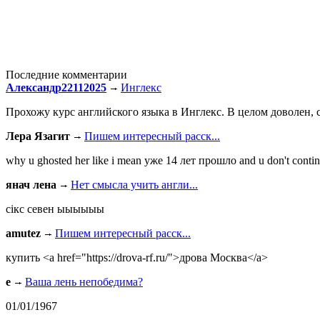
Последние комментарии
Александр22112025
Инглекс
Прохожу курс английского языка в Инглекс. В целом доволен, с
Лера Язагит
Пишем интересный расск...
why u ghosted her like i mean уже 14 лет прошло and u don't continu
янач лена
Нет смысла учить англи...
сiкс севен ыыыыыы
amutez
Пишем интересный расск...
купить <a href="https://drova-rf.ru/">дрова Москва</a>
e
Ваша лень непобедима?
01/01/1967