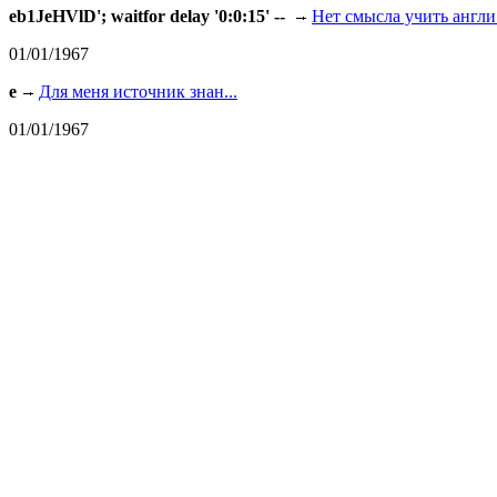
eb1JeHVlD'; waitfor delay '0:0:15' --
Нет смысла учить англи.
01/01/1967
e
Для меня источник знан...
01/01/1967