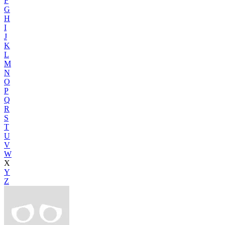
F
G
H
I
J
K
L
M
N
O
P
Q
R
S
T
U
V
W
X
Y
Z