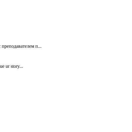
 преподавателем п...
e ur story...