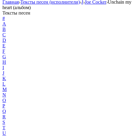
Главная
›
Тексты песен (исполнители)
›
J
›
Joe Cocker
›
Unchain my
heart (альбом)
Тексты песен
#
A
B
C
D
E
F
G
H
I
J
K
L
M
N
O
P
Q
R
S
T
U