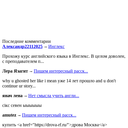
Последние комментарии
Александр22112025
Инглекс
Прохожу курс английского языка в Инглекс. В целом доволен,
с преподавателем п...
Лера Язагит
Пишем интересный расск...
why u ghosted her like i mean уже 14 лет прошло and u don't
continue ur story...
янач лена
Нет смысла учить англи...
сiкс севен ыыыыыы
amutez
Пишем интересный расск...
купить <a href="https://drova-rf.ru/">дрова Москва</a>