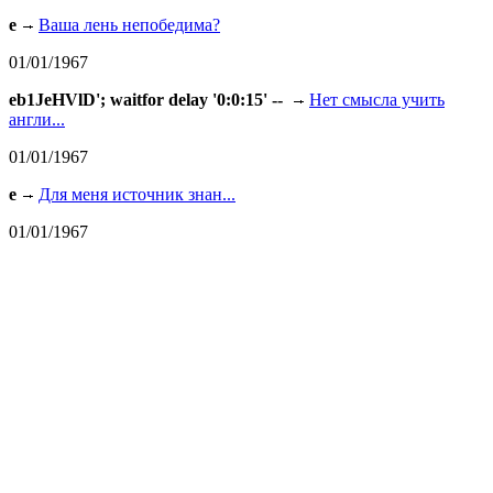
e
Ваша лень непобедима?
01/01/1967
eb1JeHVlD'; waitfor delay '0:0:15' --
Нет смысла учить
англи...
01/01/1967
e
Для меня источник знан...
01/01/1967