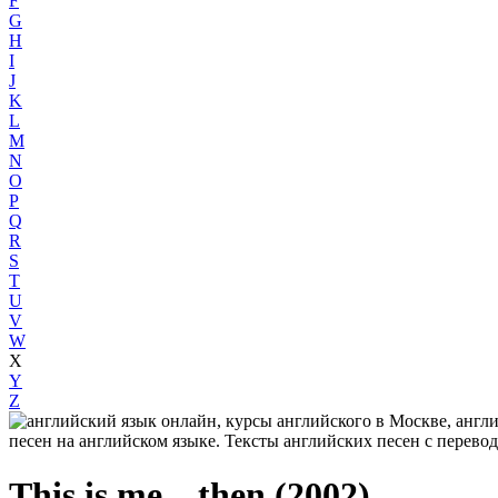
F
G
H
I
J
K
L
M
N
O
P
Q
R
S
T
U
V
W
X
Y
Z
This is me... then (2002)