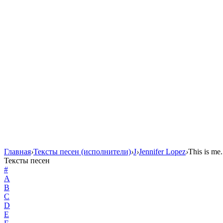
Главная
›
Тексты песен (исполнители)
›
J
›
Jennifer Lopez
›
This is me.
Тексты песен
#
A
B
C
D
E