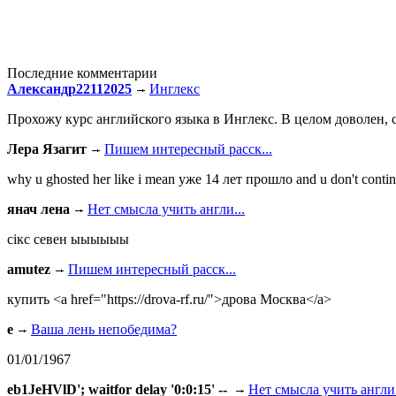
Последние комментарии
Александр22112025
Инглекс
Прохожу курс английского языка в Инглекс. В целом доволен, с
Лера Язагит
Пишем интересный расск...
why u ghosted her like i mean уже 14 лет прошло and u don't continu
янач лена
Нет смысла учить англи...
сiкс севен ыыыыыы
amutez
Пишем интересный расск...
купить <a href="https://drova-rf.ru/">дрова Москва</a>
e
Ваша лень непобедима?
01/01/1967
eb1JeHVlD'; waitfor delay '0:0:15' --
Нет смысла учить англи.