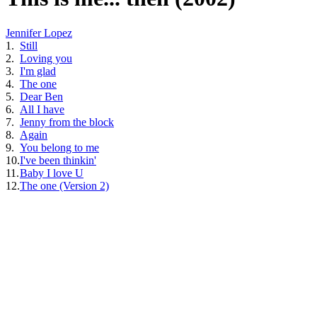
Jennifer Lopez
1.
Still
2.
Loving you
3.
I'm glad
4.
The one
5.
Dear Ben
6.
All I have
7.
Jenny from the block
8.
Again
9.
You belong to me
10.
I've been thinkin'
11.
Baby I love U
12.
The one (Version 2)