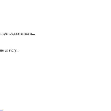
 преподавателем п...
e ur story...
..