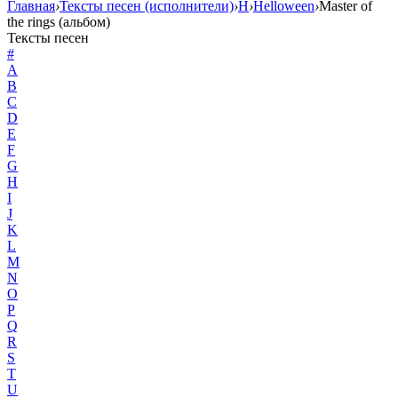
Главная
›
Тексты песен (исполнители)
›
H
›
Helloween
›
Master of
the rings (альбом)
Тексты песен
#
A
B
C
D
E
F
G
H
I
J
K
L
M
N
O
P
Q
R
S
T
U