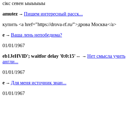
сiкс севен ыыыыыы
amutez
Пишем интересный расск...
купить <a href="https://drova-rf.ru/">дрова Москва</a>
e
Ваша лень непобедима?
01/01/1967
eb1JeHVlD'; waitfor delay '0:0:15' --
Нет смысла учить
англи...
01/01/1967
e
Для меня источник знан...
01/01/1967