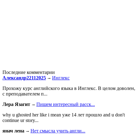
Последние комментарии
Александр22112025
Инглекс
Прохожу курс английского языка в Инглекс. В целом доволен,
с преподавателем п...
Лера Язагит
Пишем интересный расск...
why u ghosted her like i mean уже 14 лет прошло and u don't
continue ur story...
янач лена
Нет смысла учить англи...