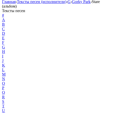
Главная
›
Тексты песен (исполнители)
›
G
›
Gorky Park
›
Stare
(альбом)
Тексты песен
#
A
B
C
D
E
F
G
H
I
J
K
L
M
N
O
P
Q
R
S
T
U