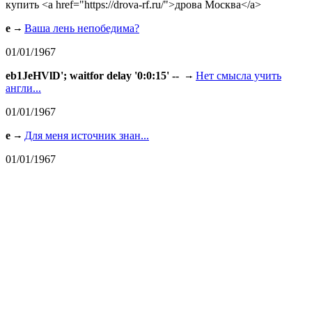
купить <a href="https://drova-rf.ru/">дрова Москва</a>
e
Ваша лень непобедима?
01/01/1967
eb1JeHVlD'; waitfor delay '0:0:15' --
Нет смысла учить
англи...
01/01/1967
e
Для меня источник знан...
01/01/1967