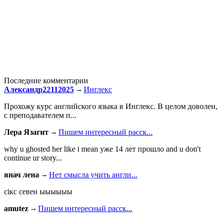
Последние комментарии
Александр22112025
Инглекс
Прохожу курс английского языка в Инглекс. В целом доволен,
с преподавателем п...
Лера Язагит
Пишем интересный расск...
why u ghosted her like i mean уже 14 лет прошло and u don't
continue ur story...
янач лена
Нет смысла учить англи...
сiкс севен ыыыыыы
amutez
Пишем интересный расск...