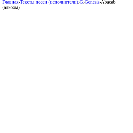
Главная
›
Тексты песен (исполнители)
›
G
›
Genesis
›
Abacab
(альбом)