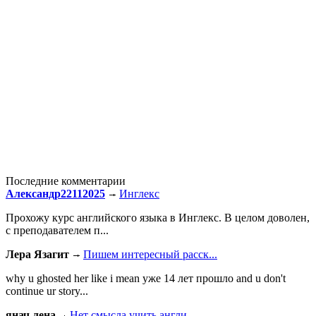
Последние комментарии
Александр22112025
Инглекс
Прохожу курс английского языка в Инглекс. В целом доволен,
с преподавателем п...
Лера Язагит
Пишем интересный расск...
why u ghosted her like i mean уже 14 лет прошло and u don't
continue ur story...
янач лена
Нет смысла учить англи...