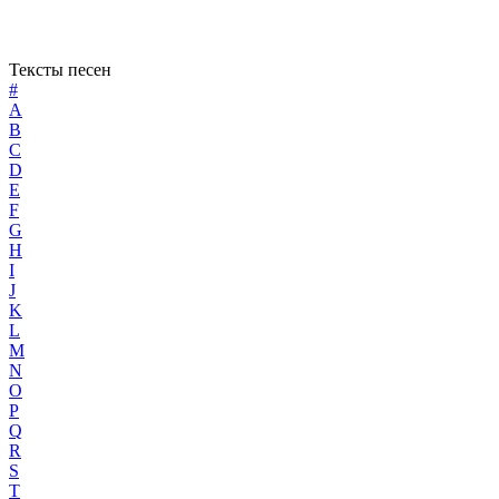
Тексты песен
#
A
B
C
D
E
F
G
H
I
J
K
L
M
N
O
P
Q
R
S
T