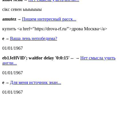
сiкс севен ыыыыыы
amutez
Пишем интересный расск...
купить <a href="https://drova-rf.ru/">дрова Москва</a>
e
Ваша лень непобедима?
01/01/1967
eb1JeHVlD'; waitfor delay '0:0:15' --
Нет смысла учить
англи...
01/01/1967
e
Для меня источник знан...
01/01/1967