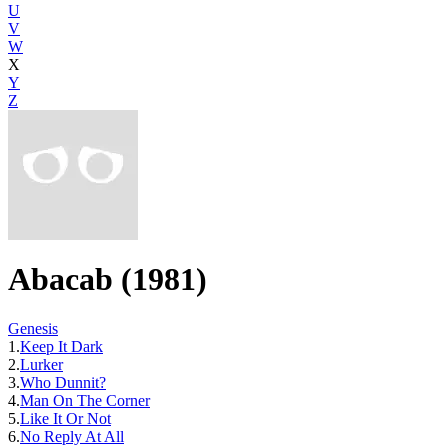
U
V
W
X
Y
Z
Abacab (1981)
Genesis
1.
Keep It Dark
2.
Lurker
3.
Who Dunnit?
4.
Man On The Corner
5.
Like It Or Not
6.
No Reply At All