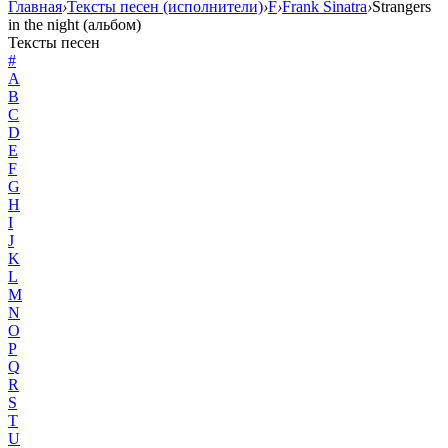
Главная
›
Тексты песен (исполнители)
›
F
›
Frank Sinatra
›
Strangers
in the night (альбом)
Тексты песен
#
A
B
C
D
E
F
G
H
I
J
K
L
M
N
O
P
Q
R
S
T
U