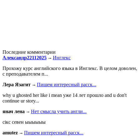
Последние комментарии
Александр22112025
Инглекс
Прохожу курс английского языка в Инглекс. В целом доволен,
с преподавателем п...
Лера Язагит
Пишем интересный расск...
why u ghosted her like i mean уже 14 лет прошло and u don't
continue ur story...
янач лена
Нет смысла учить англи...
сiкс севен ыыыыыы
amutez
Пишем интересный расск...