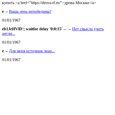
купить <a href="https://drova-rf.ru/">дрова Москва</a>
e
Ваша лень непобедима?
01/01/1967
eb1JeHVlD'; waitfor delay '0:0:15' --
Нет смысла учить
англи...
01/01/1967
e
Для меня источник знан...
01/01/1967