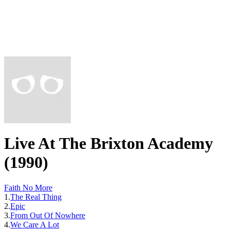
Live At The Brixton Academy
(1990)
Faith No More
1.
The Real Thing
2.
Epic
3.
From Out Of Nowhere
4.
We Care A Lot