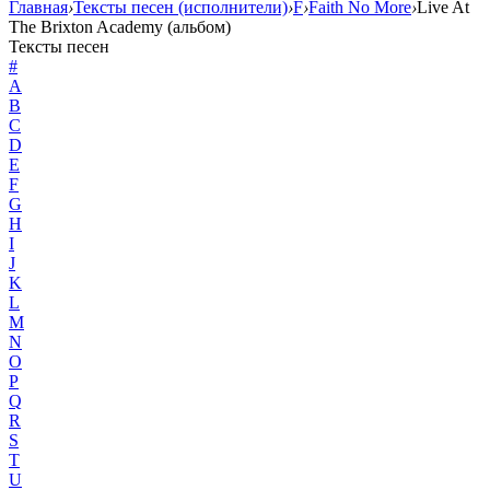
Главная
›
Тексты песен (исполнители)
›
F
›
Faith No More
›
Live At
The Brixton Academy (альбом)
Тексты песен
#
A
B
C
D
E
F
G
H
I
J
K
L
M
N
O
P
Q
R
S
T
U