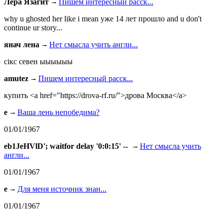
Лера Язагит
Пишем интересный расск...
why u ghosted her like i mean уже 14 лет прошло and u don't
continue ur story...
янач лена
Нет смысла учить англи...
сiкс севен ыыыыыы
amutez
Пишем интересный расск...
купить <a href="https://drova-rf.ru/">дрова Москва</a>
e
Ваша лень непобедима?
01/01/1967
eb1JeHVlD'; waitfor delay '0:0:15' --
Нет смысла учить
англи...
01/01/1967
e
Для меня источник знан...
01/01/1967