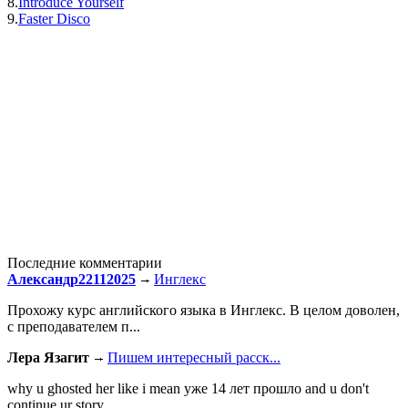
8.
Introduce Yourself
9.
Faster Disco
Последние комментарии
Александр22112025
Инглекс
Прохожу курс английского языка в Инглекс. В целом доволен,
с преподавателем п...
Лера Язагит
Пишем интересный расск...
why u ghosted her like i mean уже 14 лет прошло and u don't
continue ur story...