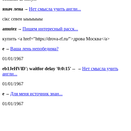
янач лена
Нет смысла учить англи...
сiкс севен ыыыыыы
amutez
Пишем интересный расск...
купить <a href="https://drova-rf.ru/">дрова Москва</a>
e
Ваша лень непобедима?
01/01/1967
eb1JeHVlD'; waitfor delay '0:0:15' --
Нет смысла учить
англи...
01/01/1967
e
Для меня источник знан...
01/01/1967