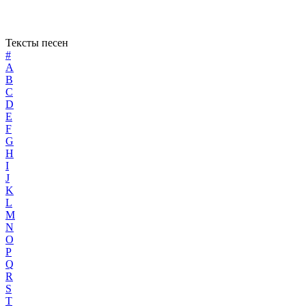
Тексты песен
#
A
B
C
D
E
F
G
H
I
J
K
L
M
N
O
P
Q
R
S
T