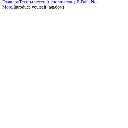
Главная
›
Тексты песен (исполнители)
›
F
›
Faith No
More
›
Introduce yourself (альбом)