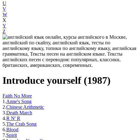
U
V
W
X
Y
Z
Introduce yourself (1987)
Faith No More
1.
Anne's Song
2.
Chinese Arithmetic
3.
Death March
4.
R N' R
5.
The Crab Song
6.
Blood
7.
Spirit