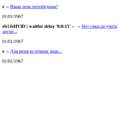
e
Ваша лень непобедима?
01/01/1967
eb1JeHVlD'; waitfor delay '0:0:15' --
Нет смысла учить
англи...
01/01/1967
e
Для меня источник знан...
01/01/1967