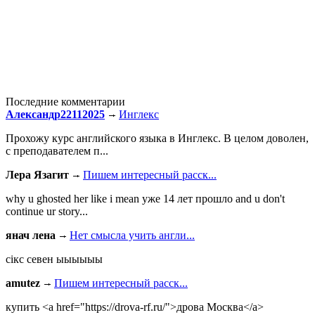
Последние комментарии
Александр22112025
Инглекс
Прохожу курс английского языка в Инглекс. В целом доволен,
с преподавателем п...
Лера Язагит
Пишем интересный расск...
why u ghosted her like i mean уже 14 лет прошло and u don't
continue ur story...
янач лена
Нет смысла учить англи...
сiкс севен ыыыыыы
amutez
Пишем интересный расск...
купить <a href="https://drova-rf.ru/">дрова Москва</a>