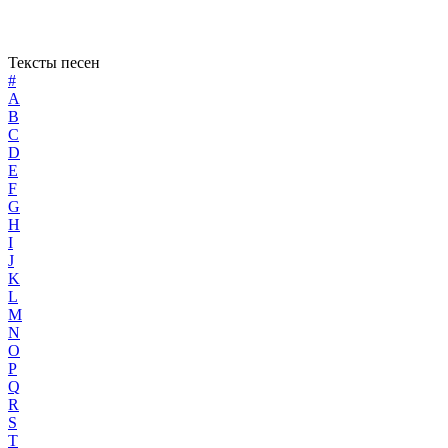
Тексты песен
#
A
B
C
D
E
F
G
H
I
J
K
L
M
N
O
P
Q
R
S
T