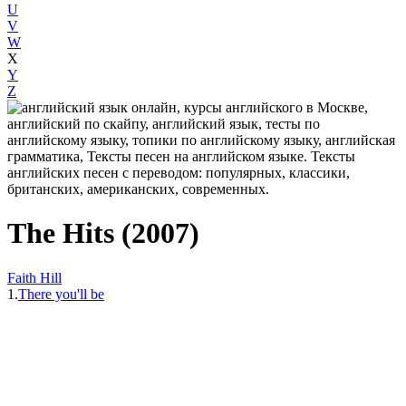
U
V
W
X
Y
Z
The Hits (2007)
Faith Hill
1.
There you'll be