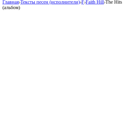
Главная
›
Тексты песен (исполнители)
›
F
›
Faith Hill
›
The Hits
(альбом)