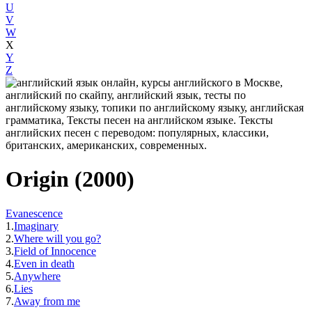
U
V
W
X
Y
Z
Origin (2000)
Evanescence
1.
Imaginary
2.
Where will you go?
3.
Field of Innocence
4.
Even in death
5.
Anywhere
6.
Lies
7.
Away from me