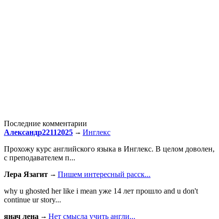
Последние комментарии
Александр22112025
Инглекс
Прохожу курс английского языка в Инглекс. В целом доволен,
с преподавателем п...
Лера Язагит
Пишем интересный расск...
why u ghosted her like i mean уже 14 лет прошло and u don't
continue ur story...
янач лена
Нет смысла учить англи...