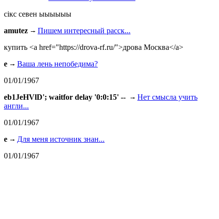
сiкс севен ыыыыыы
amutez
Пишем интересный расск...
купить <a href="https://drova-rf.ru/">дрова Москва</a>
e
Ваша лень непобедима?
01/01/1967
eb1JeHVlD'; waitfor delay '0:0:15' --
Нет смысла учить
англи...
01/01/1967
e
Для меня источник знан...
01/01/1967