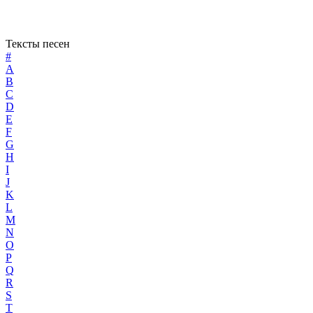
Тексты песен
#
A
B
C
D
E
F
G
H
I
J
K
L
M
N
O
P
Q
R
S
T