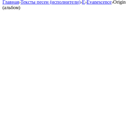
Главная
›
Тексты песен (исполнители)
›
E
›
Evanescence
›
Origin
(альбом)