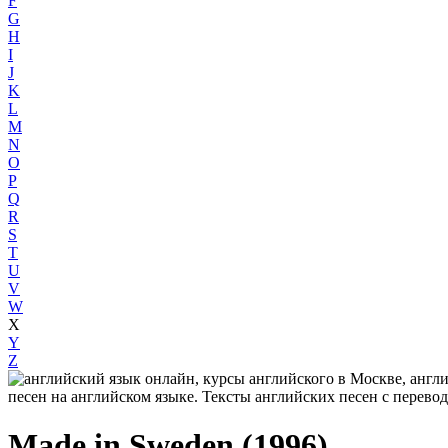
F
G
H
I
J
K
L
M
N
O
P
Q
R
S
T
U
V
W
X
Y
Z
Made in Sweden (1996)