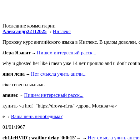
Последние комментарии
Александр22112025
Инглекс
Прохожу курс английского языка в Инглекс. В целом доволен, с
Лера Язагит
Пишем интересный расск...
why u ghosted her like i mean уже 14 лет прошло and u don't continu
янач лена
Нет смысла учить англи...
сiкс севен ыыыыыы
amutez
Пишем интересный расск...
купить <a href="https://drova-rf.ru/">дрова Москва</a>
e
Ваша лень непобедима?
01/01/1967
eb1JeHVlD'; waitfor delay '0:0:15' --
Нет смысла учить англи.