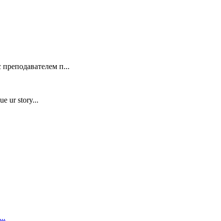
 преподавателем п...
e ur story...
..