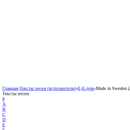
Главная
›
Тексты песен (исполнители)
›
E
›
E-type
›
Made in Sweden (
Тексты песен
#
A
B
C
D
E