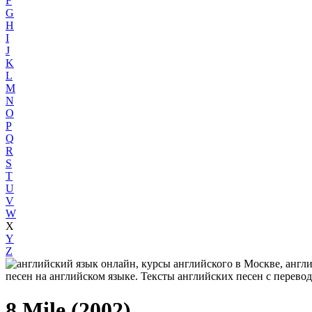
F
G
H
I
J
K
L
M
N
O
P
Q
R
S
T
U
V
W
X
Y
Z
8 Mile (2002)