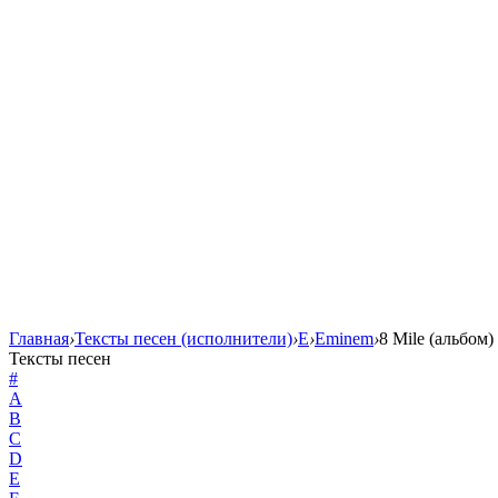
Главная
›
Тексты песен (исполнители)
›
E
›
Eminem
›
8 Mile (альбом)
Тексты песен
#
A
B
C
D
E