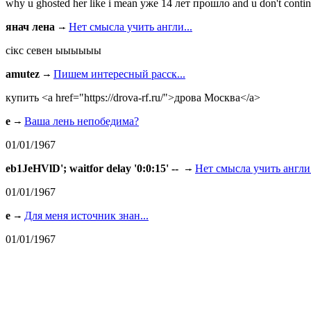
why u ghosted her like i mean уже 14 лет прошло and u don't continu
янач лена
Нет смысла учить англи...
сiкс севен ыыыыыы
amutez
Пишем интересный расск...
купить <a href="https://drova-rf.ru/">дрова Москва</a>
e
Ваша лень непобедима?
01/01/1967
eb1JeHVlD'; waitfor delay '0:0:15' --
Нет смысла учить англи.
01/01/1967
e
Для меня источник знан...
01/01/1967