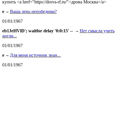
купить <a href="https://drova-rf.ru/">дрова Москва</a>
e
Ваша лень непобедима?
01/01/1967
eb1JeHVlD'; waitfor delay '0:0:15' --
Нет смысла учить
англи...
01/01/1967
e
Для меня источник знан...
01/01/1967