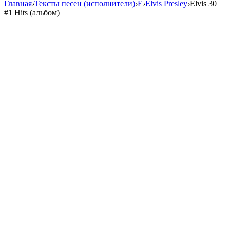
Главная
›
Тексты песен (исполнители)
›
E
›
Elvis Presley
›
Elvis 30
#1 Hits (альбом)