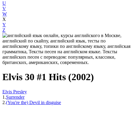
U
V
W
X
Y
Z
Elvis 30 #1 Hits (2002)
Elvis Presley
1.
Surrender
2.
(You're the) Devil in disguise