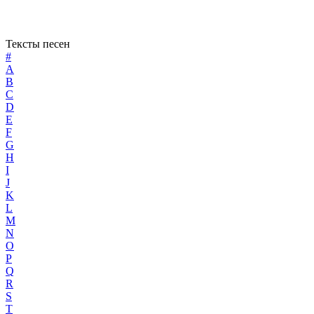
Тексты песен
#
A
B
C
D
E
F
G
H
I
J
K
L
M
N
O
P
Q
R
S
T