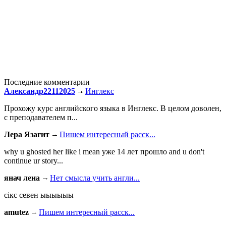
Последние комментарии
Александр22112025
Инглекс
Прохожу курс английского языка в Инглекс. В целом доволен,
с преподавателем п...
Лера Язагит
Пишем интересный расск...
why u ghosted her like i mean уже 14 лет прошло and u don't
continue ur story...
янач лена
Нет смысла учить англи...
сiкс севен ыыыыыы
amutez
Пишем интересный расск...